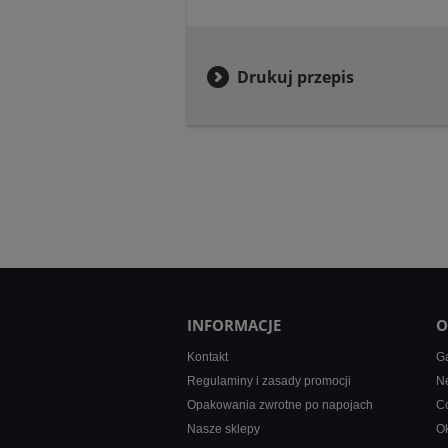
Drukuj przepis
INFORMACJE
O
Kontakt
Ga
Regulaminy i zasady promocji
Ne
Opakowania zwrotne po napojach
Co
Nasze sklepy
Ok