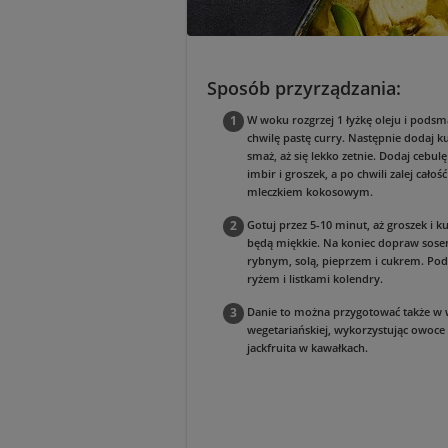
Sposób przyrządzania:
W woku rozgrzej 1 łyżkę oleju i podsm
chwilę pastę curry. Następnie dodaj ku
smaż, aż się lekko zetnie. Dodaj cebul
imbir i groszek, a po chwili zalej całość
mleczkiem kokosowym.
Gotuj przez 5-10 minut, aż groszek i k
będą miękkie. Na koniec dopraw sos
rybnym, solą, pieprzem i cukrem. Pod
ryżem i listkami kolendry.
Danie to można przygotować także w 
wegetariańskiej, wykorzystując owoce
jackfruita w kawałkach.