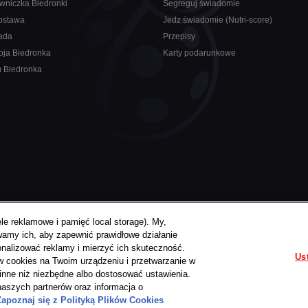
wniczka Biedronki
Segreguj świadomie
ostawa
Jedz świadomie (Nutri-score)
ada
Przepisy
oja Biedronka
Karty podarunkowe
u Biedronka
ele reklamowe i pamięć local storage). My,
wamy ich, aby zapewnić prawidłowe działanie
onalizować reklamy i mierzyć ich skuteczność.
Us
w cookies na Twoim urządzeniu i przetwarzanie w
inne niż niezbędne albo dostosować ustawienia.
naszych partnerów oraz informacja o
Zapoznaj się z Polityką Plików Cookies
Serwis w wersji dla osób niewidomych i niedowidzących