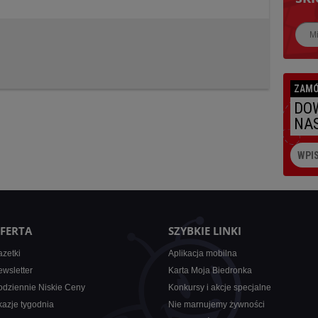
Najbl
ZAMÓ
DOW
NAS
FERTA
SZYBKIE LINKI
zetki
Aplikacja mobilna
wsletter
Karta Moja Biedronka
dziennie Niskie Ceny
Konkursy i akcje specjalne
azje tygodnia
Nie marnujemy żywności