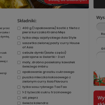
Wys
Składniki:
400 g (1 opakowanie) kostki z fileta z
aż przez
piersi kurczaka Kraina Mięs
rczaka i
Ro
ę dymkę,
łyżka oleju azjatyckiego Asia Style
saszetka zielonej pasty curry House
of Asia
Gł
cebule dymki (białe części)
urczak
pokrojone w ćwiartki - 3 szt
em
awaj z
mały, drobno posiekany kawałek
świeżego imbiru
opakowanie groszku cukrowego
wersji
puszka mleczka kokosowego z
zielonym curry Asia Flavours
łyżka sosu rybnego TaoTao
1-2 łyżeczki cukru trzcinowego
Wy
sól, pieprz
świeża kolendra
skl