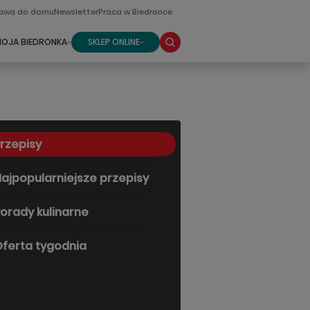
awa do domu
Newsletter
Praca w Biedronce
OJA BIEDRONKA
SKLEP ONLINE
rzepisy
ajpopularniejsze przepisy
orady kulinarne
ferta tygodnia