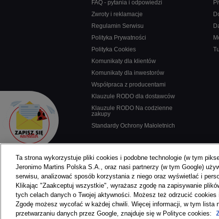
FAQ - pytania i odpowiedzi
Pi
Zwroty i reklamacje
D
Regulamin Serwisu
D
Polityka Prywatności
M
Polityka Cookies
T
Komunikaty dla klientów
Komunikaty dla inwestorów
Współpraca z producentami
Klauzule RODO dla dostawców
Klauzule RODO Na codzienne
zakupy
Standardy Ochrony Małoletnich
Ta strona wykorzystuje pliki cookies i podobne technologie (w tym piks
Jeronimo Martins Polska S.A., oraz nasi partnerzy (w tym Google) uży
serwisu, analizować sposób korzystania z niego oraz wyświetlać i pers
Klikając "Zaakceptuj wszystkie", wyrażasz zgodę na zapisywanie plikó
tych celach danych o Twojej aktywności. Możesz też odrzucić cookies 
Zgodę możesz wycofać w każdej chwili. Więcej informacji, w tym lista 
przetwarzaniu danych przez Google, znajduje się w Polityce cookies:
Copyright
2026
Jeronimo Martins Polska S.A.