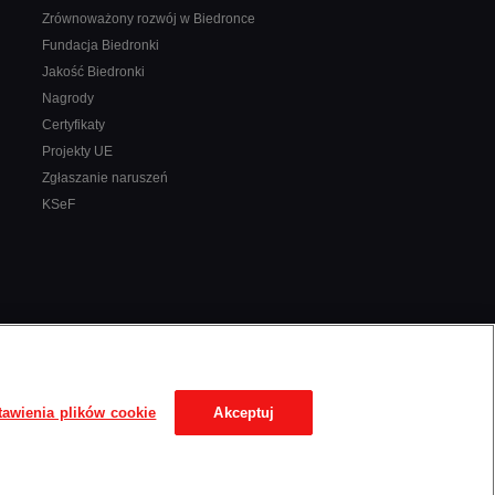
Zrównoważony rozwój w Biedronce
Fundacja Biedronki
Jakość Biedronki
Nagrody
Certyfikaty
Projekty UE
Zgłaszanie naruszeń
KSeF
tawienia plików cookie
Akceptuj
Autorzy:
Isobar Poland