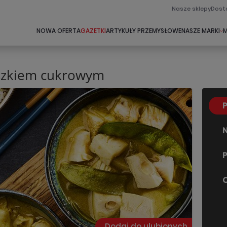
Nasze sklepy
Dost
NOWA OFERTA
GAZETKI
ARTYKUŁY PRZEMYSŁOWE
NASZE MARKI
M
oszkiem cukrowym
P
N
P
O
Dodaj do ulubionych