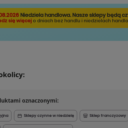
08.2026
Niedziela handlowa. Nasze sklepy będą c
dz się więcej
o dniach bez handlu i niedzielach handl
okolicy:
oduktami oznaczonymi:
yjna
Sklepy czynne w niedzielę
Sklep franczyzowy