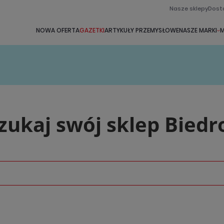
Nasze sklepy
Dost
NOWA OFERTA
GAZETKI
ARTYKUŁY PRZEMYSŁOWE
NASZE MARKI
M
ukaj swój sklep Bied