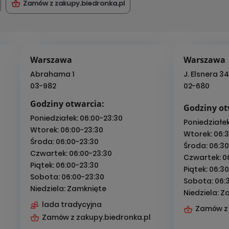
Zamów z zakupy.biedronka.pl
Warszawa
Warszawa
Abrahama 1
J. Elsnera 34
03-982
02-680
Godziny otwarcia:
Godziny ot
Poniedziałek:
06:00-23:30
Poniedziałe
Wtorek:
06:00-23:30
Wtorek:
06:
Środa:
06:00-23:30
Środa:
06:30
Czwartek:
06:00-23:30
Czwartek:
0
Piątek:
06:00-23:30
Piątek:
06:30
Sobota:
06:00-23:30
Sobota:
06:
Niedziela:
Zamknięte
Niedziela:
Z
lada tradycyjna
Zamów z 
Zamów z zakupy.biedronka.pl