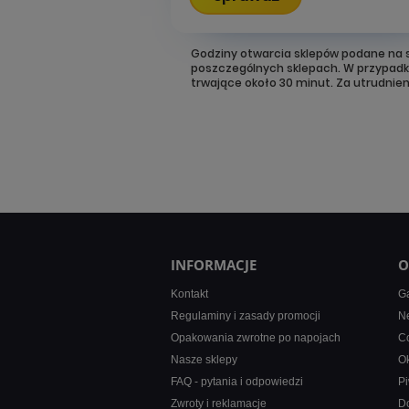
Godziny otwarcia sklepów podane na s
poszczególnych sklepach. W przypad
trwające około 30 minut. Za utrudnie
INFORMACJE
O
Kontakt
Ga
Regulaminy i zasady promocji
Ne
Opakowania zwrotne po napojach
Co
Nasze sklepy
Ok
FAQ - pytania i odpowiedzi
Pi
Zwroty i reklamacje
D