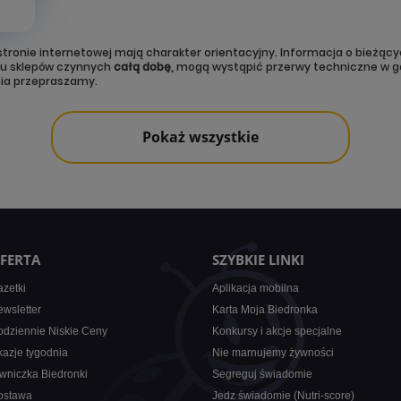
tronie internetowej mają charakter orientacyjny. Informacja o bieżący
ku sklepów czynnych
całą dobę,
mogą wystąpić przerwy techniczne w g
nia przepraszamy.
Pokaż wszystkie
FERTA
SZYBKIE LINKI
zetki
Aplikacja mobilna
wsletter
Karta Moja Biedronka
dziennie Niskie Ceny
Konkursy i akcje specjalne
azje tygodnia
Nie marnujemy żywności
wniczka Biedronki
Segreguj świadomie
ostawa
Jedz świadomie (Nutri-score)