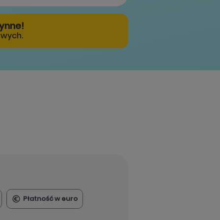
zynne!
owych.
Płatność w euro