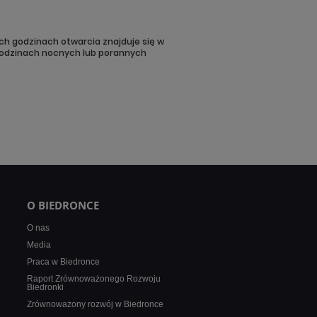
ch godzinach otwarcia znajduje się w
odzinach nocnych lub porannych
O BIEDRONCE
O nas
Media
Praca w Biedronce
Raport Zrównoważonego Rozwoju
Biedronki
Zrównoważony rozwój w Biedronce