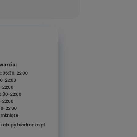
warcia:
k:
06:30-22:00
30-22:00
-22:00
6:30-22:00
-22:00
30-22:00
amknięte
zakupy.biedronka.pl