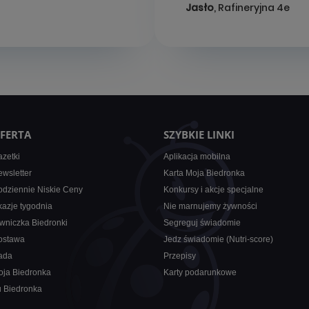
Jasło
, Rafineryjna 4e
FERTA
SZYBKIE LINKI
zetki
Aplikacja mobilna
wsletter
Karta Moja Biedronka
dziennie Niskie Ceny
Konkursy i akcje specjalne
azje tygodnia
Nie marnujemy żywności
wniczka Biedronki
Segreguj świadomie
ostawa
Jedz świadomie (Nutri-score)
ada
Przepisy
oja Biedronka
Karty podarunkowe
u Biedronka