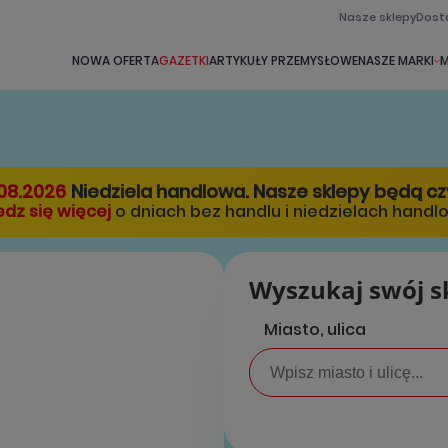
Nasze sklepy
Dost
NOWA OFERTA
GAZETKI
ARTYKUŁY PRZEMYSŁOWE
NASZE MARKI
M
08.2026
Niedziela handlowa. Nasze sklepy będą c
dz się więcej
o dniach bez handlu i niedzielach handl
Wyszukaj swój s
Miasto, ulica