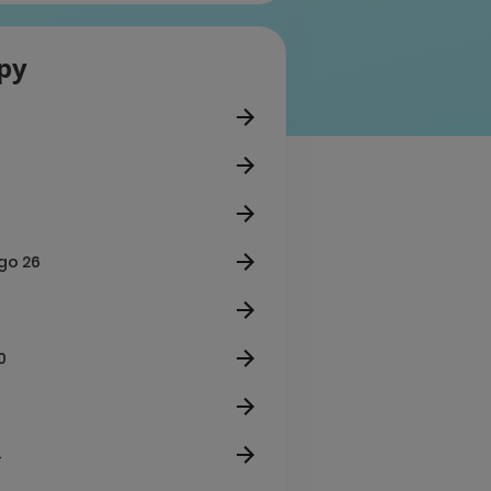
epy
ego 26
0
4