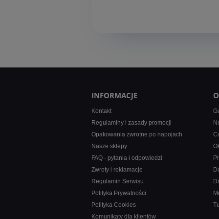
INFORMACJE
O
Kontakt
Ga
Regulaminy i zasady promocji
Ne
Opakowania zwrotne po napojach
Co
Nasze sklepy
Ok
FAQ - pytania i odpowiedzi
Pi
Zwroty i reklamacje
D
Regulamin Serwisu
D
Polityka Prywatności
M
Polityka Cookies
T
Komunikaty dla klientów