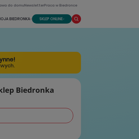
awa do domu
Newsletter
Praca w Biedronce
OJA BIEDRONKA
SKLEP ONLINE
zynne!
owych.
klep Biedronka