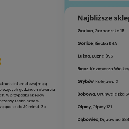
Najbliższe skl
Gorlice
, Garncarska 15
Gorlice
, Biecka 64A
Łużna
, Łużna 895
Biecz
, Kazimierza Wielki
Grybów
, Kolejowa 2
stronie internetowej mają
o bieżących godzinach otwarcia
Bobowa
, Grunwaldzka 5
ach. W przypadku sklepów
przerwy techniczne w
Ołpiny
, Ołpiny 131
ające około 30 minut. Za
Dębowiec
, Dębowiec 58