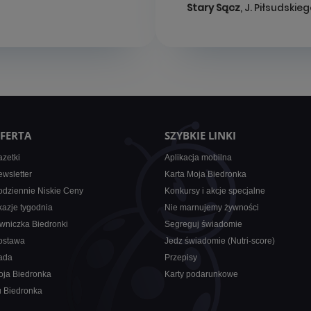
Stary Sącz
, J. Piłsudskie
FERTA
SZYBKIE LINKI
zetki
Aplikacja mobilna
wsletter
Karta Moja Biedronka
dziennie Niskie Ceny
Konkursy i akcje specjalne
azje tygodnia
Nie marnujemy żywności
wniczka Biedronki
Segreguj świadomie
ostawa
Jedz świadomie (Nutri-score)
ada
Przepisy
oja Biedronka
Karty podarunkowe
u Biedronka