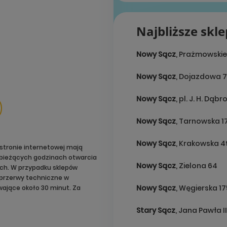
Najbliższe skl
Nowy Sącz
, Prażmowskie
Nowy Sącz
, Dojazdowa 7
Nowy Sącz
, pl. J. H. Dąb
Nowy Sącz
, Tarnowska 1
Nowy Sącz
, Krakowska 4
stronie internetowej mają
o bieżących godzinach otwarcia
Nowy Sącz
, Zielona 64
ach. W przypadku sklepów
przerwy techniczne w
Nowy Sącz
, Węgierska 17
ające około 30 minut. Za
Stary Sącz
, Jana Pawła I