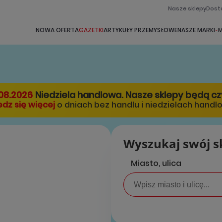
Nasze sklepy
Dost
NOWA OFERTA
GAZETKI
ARTYKUŁY PRZEMYSŁOWE
NASZE MARKI
M
08.2026
Niedziela handlowa. Nasze sklepy będą c
dz się więcej
o dniach bez handlu i niedzielach handl
Wyszukaj swój s
Miasto, ulica