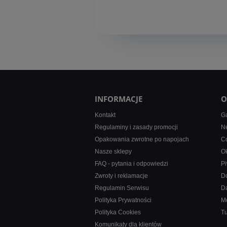
INFORMACJE
O
Kontakt
Ga
Regulaminy i zasady promocji
Ne
Opakowania zwrotne po napojach
Co
Nasze sklepy
Ok
FAQ - pytania i odpowiedzi
Pi
Zwroty i reklamacje
D
Regulamin Serwisu
D
Polityka Prywatności
M
Polityka Cookies
T
Komunikaty dla klientów