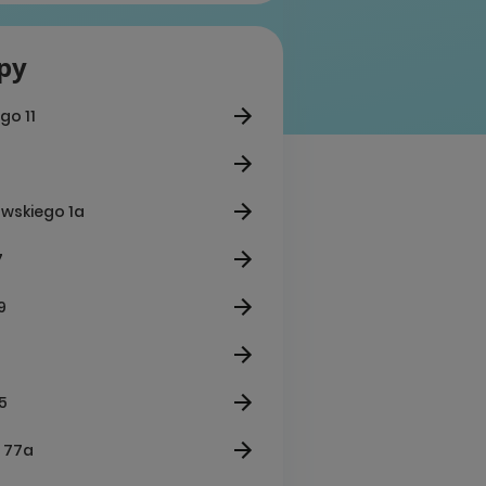
epy
go 11
rowskiego 1a
7
9
5
I 77a