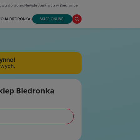
awa do domu
Newsletter
Praca w Biedronce
OJA BIEDRONKA
SKLEP ONLINE
zynne!
owych.
klep Biedronka