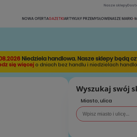
Nasze sklepy
Dost
NOWA OFERTA
GAZETKI
ARTYKUŁY PRZEMYSŁOWE
NASZE MARKI
M
08.2026
Niedziela handlowa. Nasze sklepy będą c
dz się więcej
o dniach bez handlu i niedzielach handl
Wyszukaj swój s
Miasto, ulica