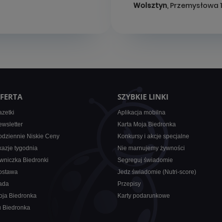
Wolsztyn
, Przemysłowa 
FERTA
SZYBKIE LINKI
zetki
Aplikacja mobilna
wsletter
Karta Moja Biedronka
dziennie Niskie Ceny
Konkursy i akcje specjalne
azje tygodnia
Nie marnujemy żywności
wniczka Biedronki
Segreguj świadomie
ostawa
Jedz świadomie (Nutri-score)
ada
Przepisy
oja Biedronka
Karty podarunkowe
u Biedronka