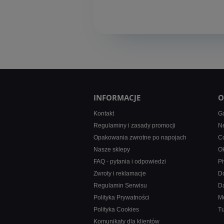
INFORMACJE
O
Kontakt
Ga
Regulaminy i zasady promocji
Ne
Opakowania zwrotne po napojach
Co
Nasze sklepy
Ok
FAQ - pytania i odpowiedzi
Pi
Zwroty i reklamacje
D
Regulamin Serwisu
D
Polityka Prywatności
M
Polityka Cookies
T
Komunikaty dla klientów