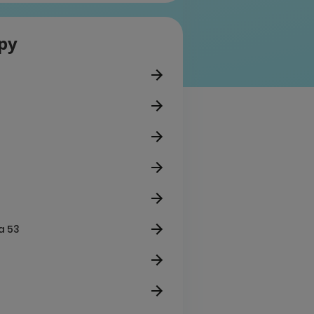
epy
a 53