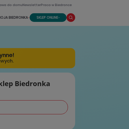
awa do domu
Newsletter
Praca w Biedronce
OJA BIEDRONKA
SKLEP ONLINE
zynne!
owych.
klep Biedronka