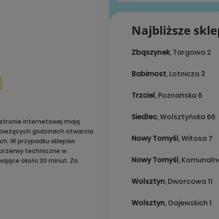
Najbliższe skl
Zbąszynek
, Targowa 2
Babimost
, Lotnicza 3
Trzciel
, Poznańska 6
Siedlec
, Wolsztyńska 66
stronie internetowej mają
o bieżących godzinach otwarcia
Nowy Tomyśl
, Witosa 7
ach. W przypadku sklepów
przerwy techniczne w
Nowy Tomyśl
, Komunaln
ające około 30 minut. Za
Wolsztyn
, Dworcowa 11
Wolsztyn
, Gajewskich 1