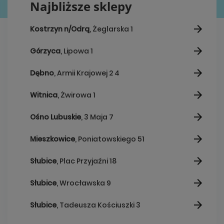
Najbliższe sklepy
Kostrzyn n/Odrą
, Żeglarska 1
Górzyca
, Lipowa 1
Dębno
, Armii Krajowej 2 4
Witnica
, Żwirowa 1
Ośno Lubuskie
, 3 Maja 7
Mieszkowice
, Poniatowskiego 51
Słubice
, Plac Przyjaźni 18
Słubice
, Wrocławska 9
Słubice
, Tadeusza Kościuszki 3