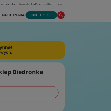
awa do domu
Newsletter
Praca w Biedronce
OJA BIEDRONKA
SKLEP ONLINE
zynne!
owych.
klep Biedronka