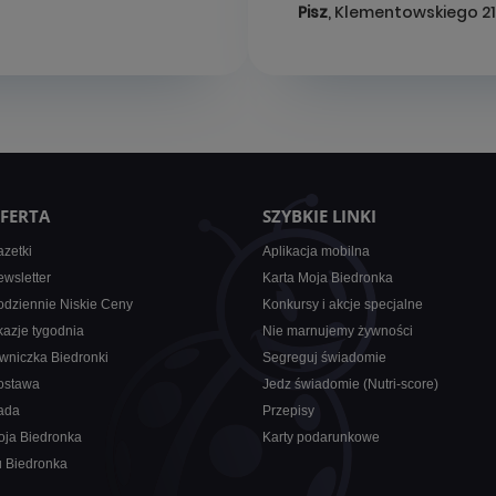
Pisz
, Klementowskiego 21
FERTA
SZYBKIE LINKI
zetki
Aplikacja mobilna
wsletter
Karta Moja Biedronka
dziennie Niskie Ceny
Konkursy i akcje specjalne
azje tygodnia
Nie marnujemy żywności
wniczka Biedronki
Segreguj świadomie
ostawa
Jedz świadomie (Nutri-score)
ada
Przepisy
oja Biedronka
Karty podarunkowe
u Biedronka