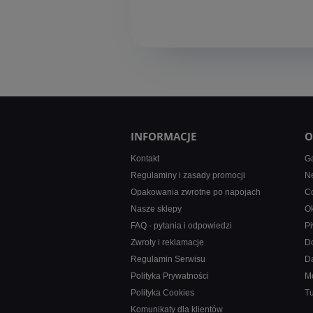
INFORMACJE
O
Kontakt
Ga
Regulaminy i zasady promocji
Ne
Opakowania zwrotne po napojach
Co
Nasze sklepy
Ok
FAQ - pytania i odpowiedzi
Pi
Zwroty i reklamacje
D
Regulamin Serwisu
D
Polityka Prywatności
M
Polityka Cookies
T
Komunikaty dla klientów