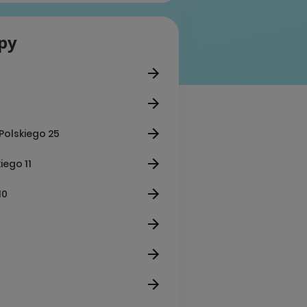
epy
 Polskiego 25
iego 11
10