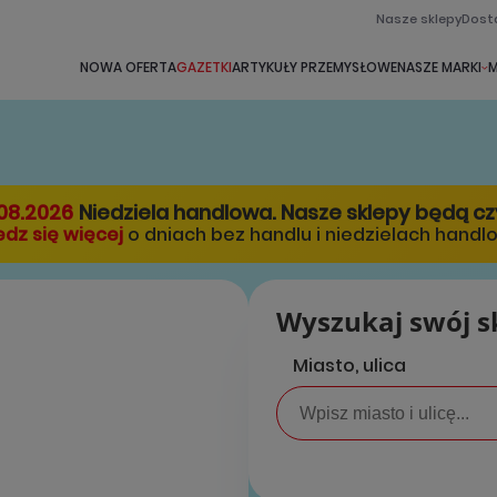
Nasze sklepy
Dost
NOWA OFERTA
GAZETKI
ARTYKUŁY PRZEMYSŁOWE
NASZE MARKI
M
08.2026
Niedziela handlowa. Nasze sklepy będą c
dz się więcej
o dniach bez handlu i niedzielach handl
Wyszukaj swój s
Miasto, ulica