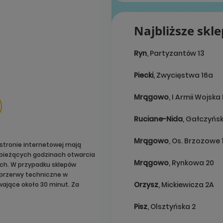
Najbliższe skl
Ryn
, Partyzantów 13
Piecki
, Zwycięstwa 16a
Mrągowo
, I Armii Wojska
Ruciane-Nida
, Gałczyńsk
Mrągowo
, Os. Brzozowe 
stronie internetowej mają
o bieżących godzinach otwarcia
Mrągowo
, Rynkowa 20
ach. W przypadku sklepów
przerwy techniczne w
Orzysz
, Mickiewicza 2A
ające około 30 minut. Za
Pisz
, Olsztyńska 2