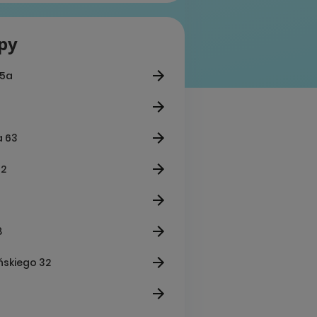
epy
15a
a 63
32
8
ańskiego 32