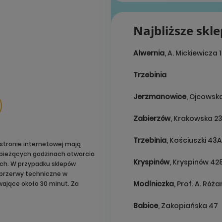
Najbliższe skl
Alwernia
, A. Mickiewicza 
Trzebinia
Jerzmanowice
, Ojcowsk
Zabierzów
, Krakowska 2
Trzebinia
, Kościuszki 43A
stronie internetowej mają
o bieżących godzinach otwarcia
Kryspinów
, Kryspinów 42
ach. W przypadku sklepów
przerwy techniczne w
Modlniczka
, Prof. A. Róż
ające około 30 minut. Za
Babice
, Zakopiańska 47