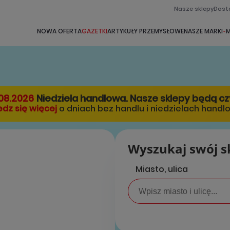
Nasze sklepy
Dost
NOWA OFERTA
GAZETKI
ARTYKUŁY PRZEMYSŁOWE
NASZE MARKI
M
08.2026
Niedziela handlowa. Nasze sklepy będą c
dz się więcej
o dniach bez handlu i niedzielach handl
Wyszukaj swój s
Miasto, ulica