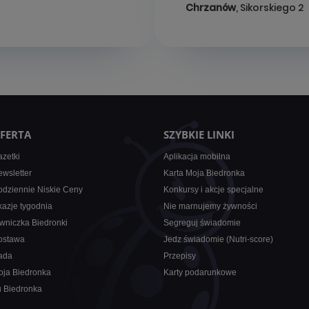
Chrzanów
, Sikorskiego 2
FERTA
SZYBKIE LINKI
zetki
Aplikacja mobilna
wsletter
Karta Moja Biedronka
dziennie Niskie Ceny
Konkursy i akcje specjalne
azje tygodnia
Nie marnujemy żywności
wniczka Biedronki
Segreguj świadomie
ostawa
Jedz świadomie (Nutri-score)
ada
Przepisy
oja Biedronka
Karty podarunkowe
u Biedronka