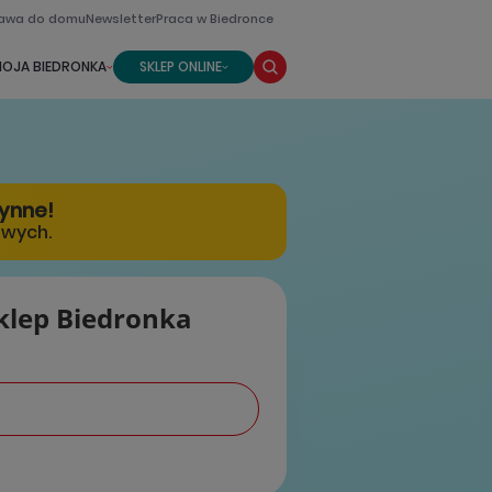
awa do domu
Newsletter
Praca w Biedronce
OJA BIEDRONKA
SKLEP ONLINE
zynne!
owych.
klep Biedronka