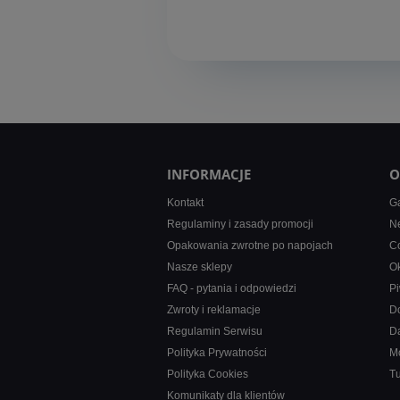
INFORMACJE
O
Kontakt
Ga
Regulaminy i zasady promocji
Ne
Opakowania zwrotne po napojach
Co
Nasze sklepy
Ok
FAQ - pytania i odpowiedzi
Pi
Zwroty i reklamacje
D
Regulamin Serwisu
D
Polityka Prywatności
M
Polityka Cookies
T
Komunikaty dla klientów