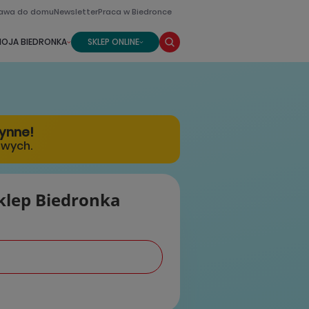
awa do domu
Newsletter
Praca w Biedronce
OJA BIEDRONKA
SKLEP ONLINE
zynne!
owych.
klep Biedronka