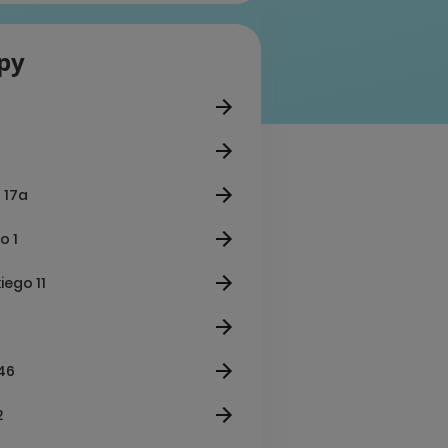
epy
 17a
o 1
iego 11
 46
2