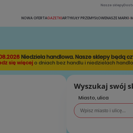
Nasze sklepy
Dost
NOWA OFERTA
GAZETKI
ARTYKUŁY PRZEMYSŁOWE
NASZE MARKI
M
08.2026
Niedziela handlowa. Nasze sklepy będą c
dz się więcej
o dniach bez handlu i niedzielach handl
Wyszukaj swój s
Miasto, ulica