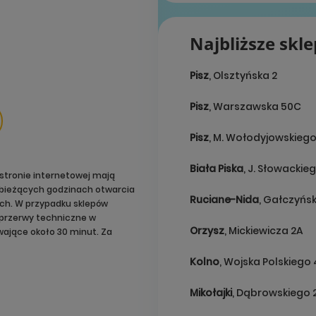
Najbliższe skl
Pisz
, Olsztyńska 2
Pisz
, Warszawska 50C
Pisz
, M. Wołodyjowskiego
Biała Piska
, J. Słowackieg
stronie internetowej mają
o bieżących godzinach otwarcia
Ruciane-Nida
, Gałczyńsk
ach. W przypadku sklepów
przerwy techniczne w
Orzysz
, Mickiewicza 2A
ające około 30 minut. Za
Kolno
, Wojska Polskiego
Mikołajki
, Dąbrowskiego 