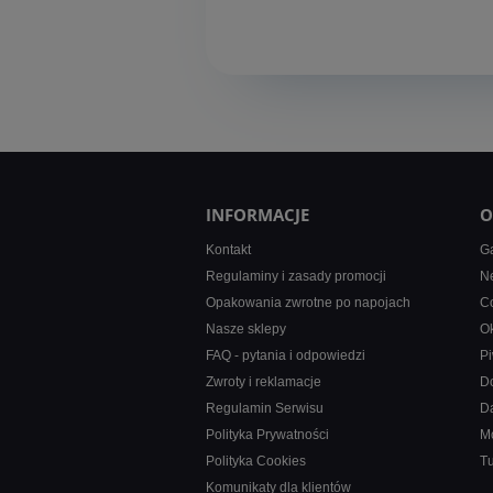
INFORMACJE
O
Kontakt
Ga
Regulaminy i zasady promocji
Ne
Opakowania zwrotne po napojach
Co
Nasze sklepy
Ok
FAQ - pytania i odpowiedzi
Pi
Zwroty i reklamacje
D
Regulamin Serwisu
D
Polityka Prywatności
M
Polityka Cookies
T
Komunikaty dla klientów