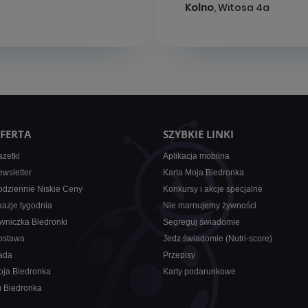
Kolno
, Witosa 4a
FERTA
SZYBKIE LINKI
zetki
Aplikacja mobilna
wsletter
Karta Moja Biedronka
dziennie Niskie Ceny
Konkursy i akcje specjalne
azje tygodnia
Nie marnujemy żywności
wniczka Biedronki
Segreguj świadomie
ostawa
Jedz świadomie (Nutri-score)
ada
Przepisy
oja Biedronka
Karty podarunkowe
u Biedronka