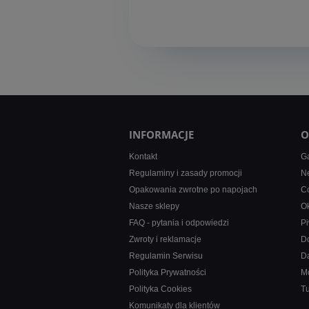
INFORMACJE
O
Kontakt
Ga
Regulaminy i zasady promocji
Ne
Opakowania zwrotne po napojach
Co
Nasze sklepy
Ok
FAQ - pytania i odpowiedzi
Pi
Zwroty i reklamacje
D
Regulamin Serwisu
D
Polityka Prywatności
M
Polityka Cookies
T
Komunikaty dla klientów