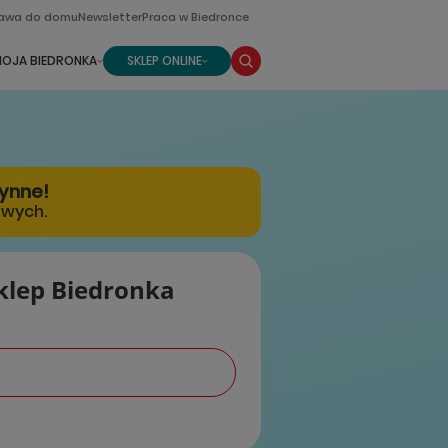
awa do domu
Newsletter
Praca w Biedronce
OJA BIEDRONKA
SKLEP ONLINE
zynne!
owych.
klep Biedronka