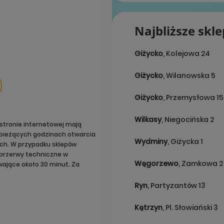
Najbliższe skl
Giżycko
, Kolejowa 24
Giżycko
, Wilanowska 5
Giżycko
, Przemysłowa 15
Wilkasy
, Niegocińska 2
stronie internetowej mają
o bieżących godzinach otwarcia
Wydminy
, Giżycka 1
ach. W przypadku sklepów
przerwy techniczne w
Węgorzewo
, Zamkowa 2
ające około 30 minut. Za
Ryn
, Partyzantów 13
Kętrzyn
, Pl. Słowiański 3