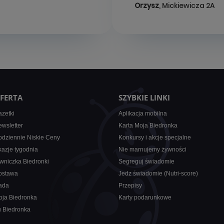
Orzysz
, Mickiewicza 2A
FERTA
SZYBKIE LINKI
zetki
Aplikacja mobilna
wsletter
Karta Moja Biedronka
dziennie Niskie Ceny
Konkursy i akcje specjalne
azje tygodnia
Nie marnujemy żywności
wniczka Biedronki
Segreguj świadomie
ostawa
Jedz świadomie (Nutri-score)
ada
Przepisy
oja Biedronka
Karty podarunkowe
u Biedronka