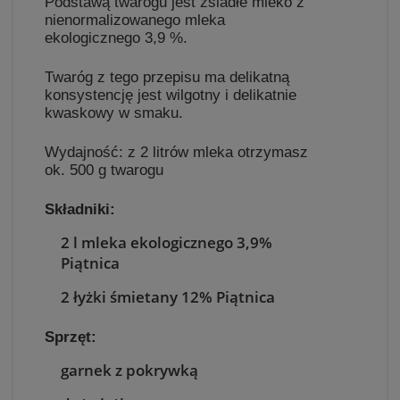
Podstawą twarogu jest zsiadłe mleko z
nienormalizowanego mleka
ekologicznego 3,9 %.
Twaróg z tego przepisu ma delikatną
konsystencję jest wilgotny i delikatnie
kwaskowy w smaku.
Wydajność: z 2 litrów mleka otrzymasz
ok. 500 g twarogu
Składniki:
2 l mleka ekologicznego 3,9%
Piątnica
2 łyżki śmietany 12% Piątnica
Sprzęt:
garnek z pokrywką