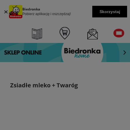
Biedronka
Skorzystaj
Pobierz aplikację i oszczędzaj!
Zsiadłe mleko + Twaróg