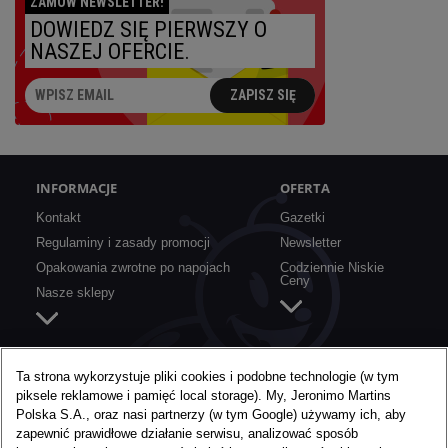
ZAMÓW NEWSLETTER!
DOWIEDZ SIĘ PIERWSZY O
Najbliższy:
NASZEJ OFERCIE.
ZAPISZ SIĘ
INFORMACJE
OFERTA
Kontakt
Gazetki
Regulaminy i zasady promocji
Newsletter
Opakowania zwrotne po napojach
Codziennie Niskie
Ceny
Nasze sklepy
SZYBKIE LINKI
O BIEDRONCE
Ta strona wykorzystuje pliki cookies i podobne technologie (w tym
piksele reklamowe i pamięć local storage). My, Jeronimo Martins
Aplikacja mobilna
O nas
Polska S.A., oraz nasi partnerzy (w tym Google) używamy ich, aby
Karta Moja Biedronka
Media
zapewnić prawidłowe działanie serwisu, analizować sposób