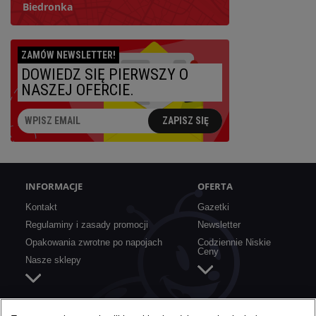
Biedronka
Szukaj
ZAMÓW NEWSLETTER!
DOWIEDZ SIĘ PIERWSZY O
Najbliższy:
NASZEJ OFERCIE.
ZAPISZ SIĘ
INFORMACJE
OFERTA
Kontakt
Gazetki
Regulaminy i zasady promocji
Newsletter
Opakowania zwrotne po napojach
Codziennie Niskie
Ceny
Nasze sklepy
SZYBKIE LINKI
O BIEDRONCE