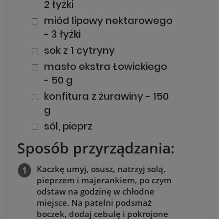
2 łyżki
miód lipowy nektarowego
- 3 łyżki
sok z 1 cytryny
masło ekstra Łowickiego
- 50 g
konfitura z żurawiny - 150
g
sól, pieprz
Sposób przyrządzania:
Kaczkę umyj, osusz, natrzyj solą,
pieprzem i majerankiem, po czym
odstaw na godzinę w chłodne
miejsce. Na patelni podsmaż
boczek, dodaj cebulę i pokrojone