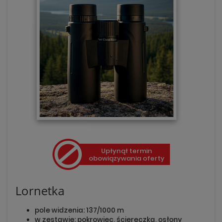
Upłynął termin
obowiązywania oferty
Lornetka
pole widzenia: 137/1000 m
w zestawie: pokrowiec, ściereczka, osłony