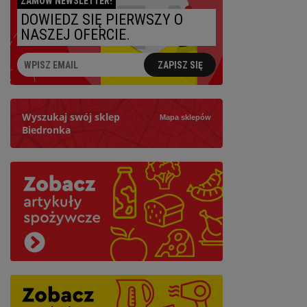
ZAMÓW NEWSLETTER!
DOWIEDZ SIĘ PIERWSZY O
NASZEJ OFERCIE.
ZAPISZ SIĘ
Wyszukaj swój sklep
Mapa sklepów
Biedronka
Szukaj
Najbliższy: