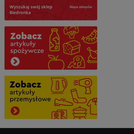
Wyszukaj swój sklep
Mapa sklepów
Biedronka
Szukaj
Najbliższy: