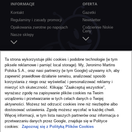
INFORMACJE
OFERTA
Kontakt
Gazetki
Regulaminy i zasady promocji
Newsletter
Opakowania zwrotne po napojach
Codziennie Niskie
Ceny
Nasze sklepy
SZYBKIE LINKI
O BIEDRONCE
Ta strona wykorzystuje pliki cookies i podobne technologie (w tym
piksele reklamowe i pamięć local storage). My, Jeronimo Martins
Aplikacja mobilna
O nas
Polska S.A., oraz nasi partnerzy (w tym Google) używamy ich, aby
Karta Moja Biedronka
Media
zapewnić prawidłowe działanie serwisu, analizować sposób
Konkursy i akcje specjalne
Praca w Biedronce
korzystania z niego oraz wyświetlać i personalizować reklamy i
mierzyć ich skuteczność. Klikając "Zaakceptuj wszystkie",
Nie marnujemy żywności
wyrażasz zgodę na zapisywanie plików cookies na Twoim
urządzeniu i przetwarzanie w tych celach danych o Twojej
aktywności. Możesz też odrzucić cookies inne niż niezbędne albo
dostosować ustawienia. Zgodę możesz wycofać w każdej chwili.
Więcej informacji, w tym lista naszych partnerów oraz informacja o
przetwarzaniu danych przez Google, znajduje się w Polityce
cookies:
Zapoznaj się z Polityką Plików Cookies