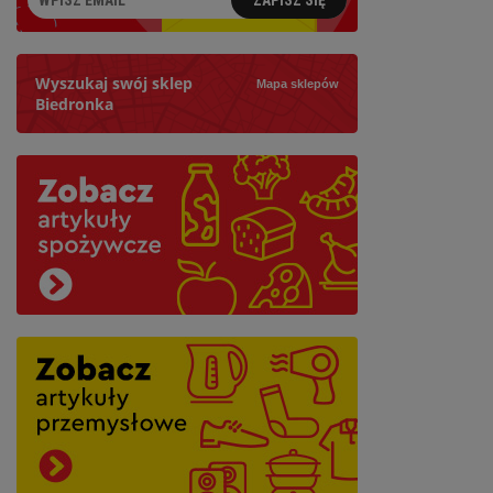
Wyszukaj swój sklep
Mapa sklepów
Biedronka
Szukaj
Najbliższy: