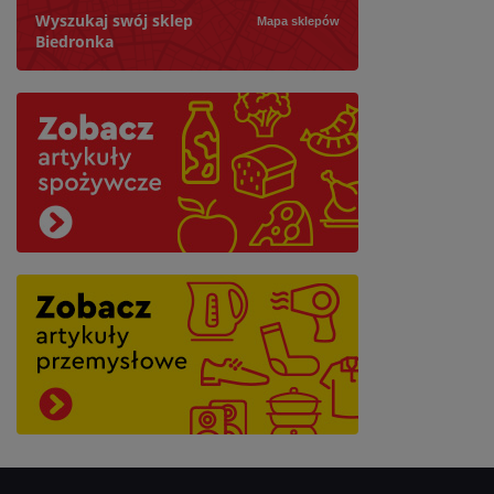
Wyszukaj swój sklep
Mapa sklepów
Biedronka
Szukaj
Najbliższy: