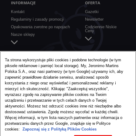
INFORMACJE
OFERTA
Kontakt
Gazetki
Regulaminy i zasady promocji
Newsletter
Opakowania zwrotne po napojach
Codziennie Niskie
Ceny
Nasze sklepy
SZYBKIE LINKI
O BIEDRONCE
Ta strona wykorzystuje pliki cookies i podobne technologie (w tym
piksele reklamowe i pamięć local storage). My, Jeronimo Martins
Aplikacja mobilna
O nas
Polska S.A., oraz nasi partnerzy (w tym Google) używamy ich, aby
Karta Moja Biedronka
Media
zapewnić prawidłowe działanie serwisu, analizować sposób
Konkursy i akcje specjalne
Praca w Biedronce
korzystania z niego oraz wyświetlać i personalizować reklamy i
mierzyć ich skuteczność. Klikając "Zaakceptuj wszystkie",
Nie marnujemy żywności
wyrażasz zgodę na zapisywanie plików cookies na Twoim
urządzeniu i przetwarzanie w tych celach danych o Twojej
aktywności. Możesz też odrzucić cookies inne niż niezbędne albo
dostosować ustawienia. Zgodę możesz wycofać w każdej chwili.
Więcej informacji, w tym lista naszych partnerów oraz informacja o
przetwarzaniu danych przez Google, znajduje się w Polityce
cookies:
Zapoznaj się z Polityką Plików Cookies