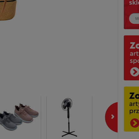
skl
Najbl