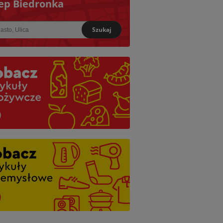
ep Biedronka
Szukaj
iższy: