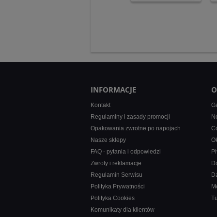
INFORMACJE
O
Kontakt
Ga
Regulaminy i zasady promocji
Ne
Opakowania zwrotne po napojach
Co
Nasze sklepy
Ok
FAQ - pytania i odpowiedzi
Pi
Zwroty i reklamacje
D
Regulamin Serwisu
D
Polityka Prywatności
M
Polityka Cookies
T
Komunikaty dla klientów