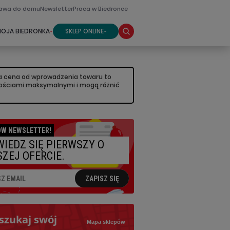
awa do domu
Newsletter
Praca w Biedronce
OJA BIEDRONKA
SKLEP ONLINE
sza cena od wprowadzenia towaru to
artościami maksymalnymi i mogą różnić
W NEWSLETTER!
IEDZ SIĘ PIERWSZY O
ZEJ OFERCIE.
ZAPISZ SIĘ
szukaj swój
Mapa sklepów