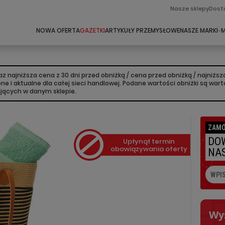
Nasze sklepy
Dost
NOWA OFERTA
GAZETKI
ARTYKUŁY PRZEMYSŁOWE
NASZE MARKI
M
 najniższa cena z 30 dni przed obniżką / cena przed obniżką / najniż
lone i aktualne dla całej sieci handlowej. Podane wartości obniżki są w
ujących w danym sklepie.
ZAMÓ
DOW
Upłynął termin
obowiązywania oferty
NAS
Wy