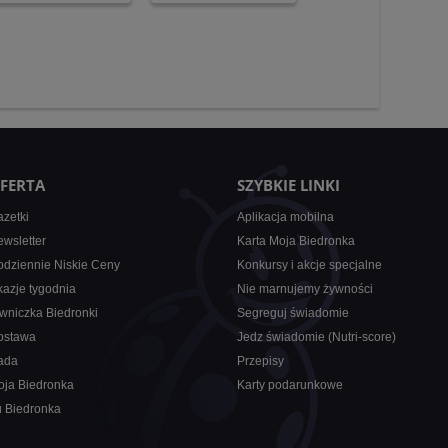
FERTA
SZYBKIE LINKI
zetki
Aplikacja mobilna
wsletter
Karta Moja Biedronka
dziennie Niskie Ceny
Konkursy i akcje specjalne
azje tygodnia
Nie marnujemy żywności
wniczka Biedronki
Segreguj świadomie
ostawa
Jedz świadomie (Nutri-score)
ada
Przepisy
oja Biedronka
Karty podarunkowe
u Biedronka