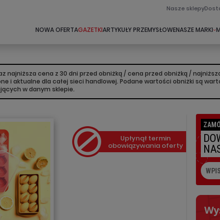
Nasze sklepy
Dost
NOWA OFERTA
GAZETKI
ARTYKUŁY PRZEMYSŁOWE
NASZE MARKI
M
 najniższa cena z 30 dni przed obniżką / cena przed obniżką / najniż
lone i aktualne dla całej sieci handlowej. Podane wartości obniżki są w
ujących w danym sklepie.
ZAMÓ
DOW
Upłynął termin
obowiązywania oferty
NAS
Wy