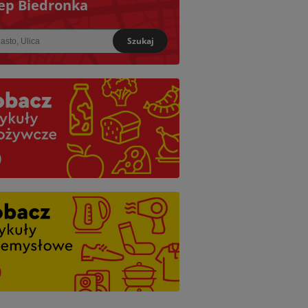
ep Biedronka
Szukaj
iższy: