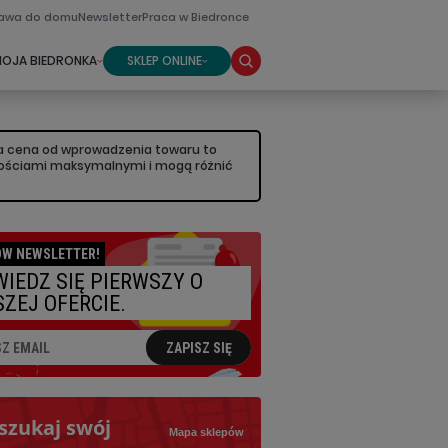
awa do domu
Newsletter
Praca w Biedronce
OJA BIEDRONKA
SKLEP ONLINE
sza cena od wprowadzenia towaru to
artościami maksymalnymi i mogą różnić
W NEWSLETTER!
IEDZ SIĘ PIERWSZY O
ZEJ OFERCIE.
ZAPISZ SIĘ
szukaj swój
Mapa sklepów