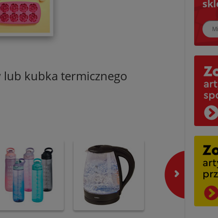
skl
Najbl
 lub kubka termicznego