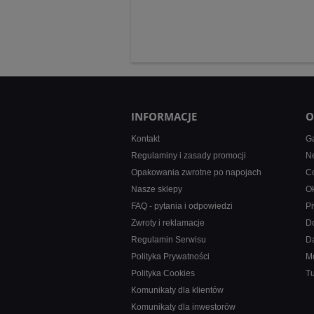
INFORMACJE
O
Kontakt
Ga
Regulaminy i zasady promocji
Ne
Opakowania zwrotne po napojach
Co
Nasze sklepy
Ok
FAQ - pytania i odpowiedzi
Pi
Zwroty i reklamacje
D
Regulamin Serwisu
D
Polityka Prywatności
M
Polityka Cookies
T
Komunikaty dla klientów
Komunikaty dla inwestorów