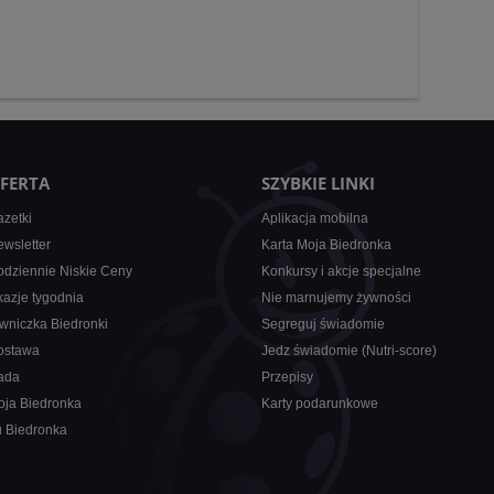
FERTA
SZYBKIE LINKI
zetki
Aplikacja mobilna
wsletter
Karta Moja Biedronka
dziennie Niskie Ceny
Konkursy i akcje specjalne
azje tygodnia
Nie marnujemy żywności
wniczka Biedronki
Segreguj świadomie
ostawa
Jedz świadomie (Nutri-score)
ada
Przepisy
oja Biedronka
Karty podarunkowe
u Biedronka