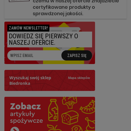
czemu w naszej ofercie znajdziecie
certyfikowane produkty o
sprawdzonej jakości.
ZAMÓW NEWSLETTER!
DOWIEDZ SIĘ PIERWSZY O
NASZEJ OFERCIE.
ZAPISZ SIĘ
Wyszukaj swój sklep
Mapa sklepów
Biedronka
Szukaj
Najbliższy: