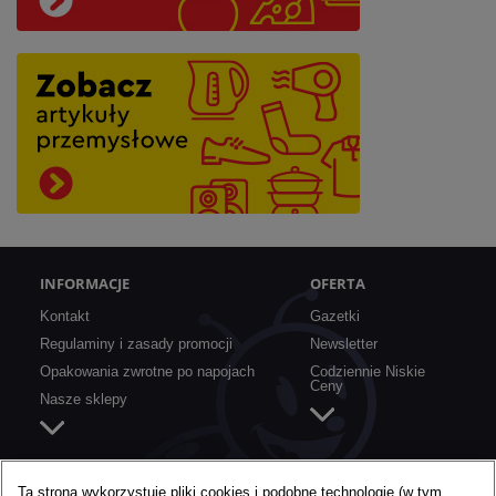
INFORMACJE
OFERTA
Kontakt
Gazetki
Regulaminy i zasady promocji
Newsletter
Opakowania zwrotne po napojach
Codziennie Niskie
Ceny
Nasze sklepy
SZYBKIE LINKI
O BIEDRONCE
Ta strona wykorzystuje pliki cookies i podobne technologie (w tym