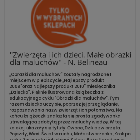
''Zwierzęta i ich dzieci. Małe obrazki
dla maluchów'' - N. Belineau
„Obrazki dla maluchów“ zostały nagrodzone I
miejscem w plebiscycie „Najlepszy produkt
2009“oraz Najlepszy produkt 2010" miesięcznika
„Dziecko“. Pięknie ilustrowana książeczka z
edukacyjnego cyklu "Obrazki dla maluchów". Tym
razem dziecko uczy się, poprzez jej przeglądanie,
rozpoznawania nazw zwierząt i ich potomstwa. Na
końcu książeczki znalazła się prosta zgadywanka
utrwalająca zdobytą przez maluchy wiedzę. W tej
kolekcji ukazały się tytuły: Owoce, Dzikie zwierzęta,
Pojazdy, Wieś, Świat w ruchu, Małe stworzonka, Krok po
kroku, Zwierzęta i ich dzieci, Kolory, Boże Narodzenie,