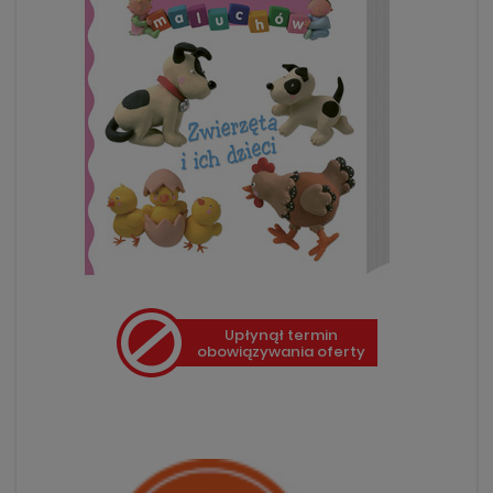
Upłynął termin
obowiązywania oferty