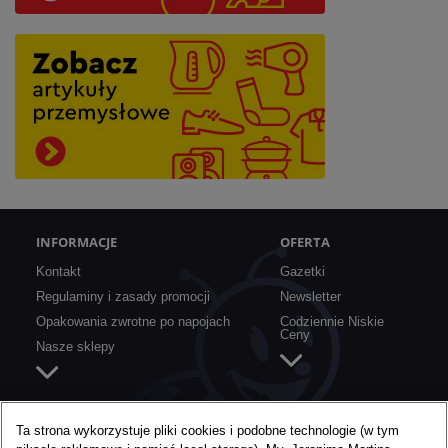
INFORMACJE
OFERTA
Kontakt
Gazetki
Regulaminy i zasady promocji
Newsletter
Opakowania zwrotne po napojach
Codziennie Niskie
Ceny
Nasze sklepy
SZYBKIE LINKI
O BIEDRONCE
Ta strona wykorzystuje pliki cookies i podobne technologie (w tym