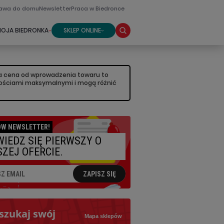
awa do domu
Newsletter
Praca w Biedronce
SKLEP ONLINE
OJA BIEDRONKA
sza cena od wprowadzenia towaru to
artościami maksymalnymi i mogą różnić
W NEWSLETTER!
IEDZ SIĘ PIERWSZY O
ZEJ OFERCIE.
ZAPISZ SIĘ
szukaj swój
Mapa sklepów