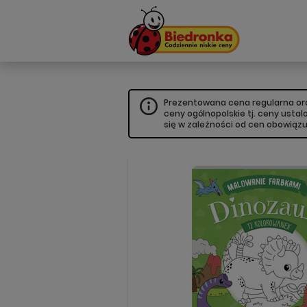
Prezentowana cena regularna oraz
ceny ogólnopolskie tj. ceny usta
się w zależności od cen obowiąz