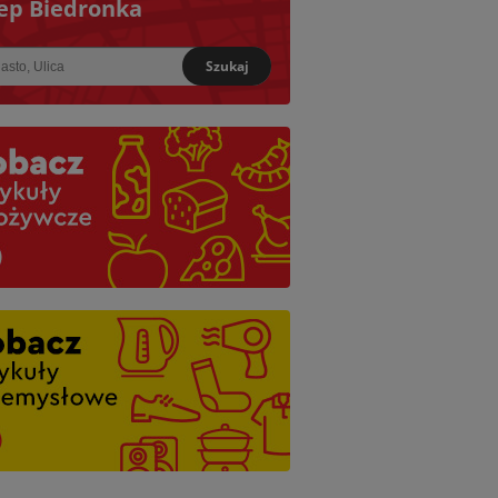
ep Biedronka
Szukaj
iższy: