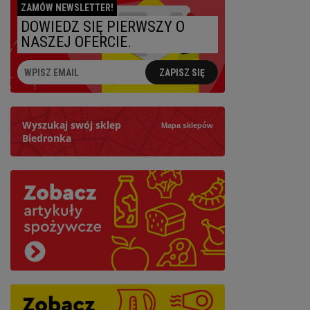
ZAMÓW NEWSLETTER!
DOWIEDZ SIĘ PIERWSZY O
NASZEJ OFERCIE.
ZAPISZ SIĘ
Wyszukaj swój sklep
Mapa sklepów
Biedronka
Szukaj
Najbliższy: