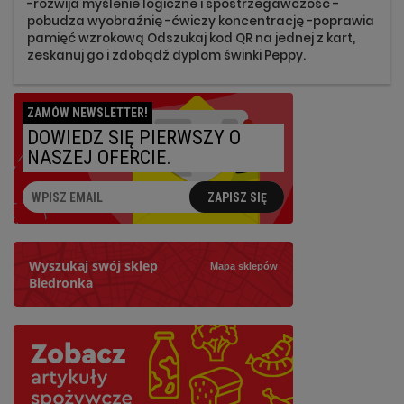
-rozwija myślenie logiczne i spostrzegawczość -
pobudza wyobraźnię -ćwiczy koncentrację -poprawia
pamięć wzrokową Odszukaj kod QR na jednej z kart,
zeskanuj go i zdobądź dyplom świnki Peppy.
ZAMÓW NEWSLETTER!
DOWIEDZ SIĘ PIERWSZY O
NASZEJ OFERCIE.
ZAPISZ SIĘ
Wyszukaj swój sklep
Mapa sklepów
Biedronka
Szukaj
Najbliższy: