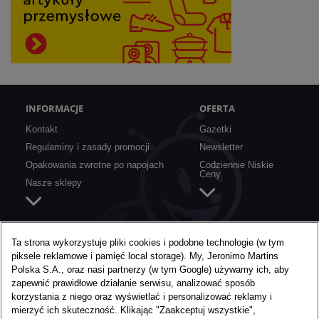
INFORMACJE
OFERTA
Kontakt
Gazetki
Regulaminy i zasady promocji
Newsletter
Opakowania zwrotne po napojach
Codziennie Niskie
Ceny
Nasze sklepy
SZYBKIE LINKI
O BIEDRONCE
Ta strona wykorzystuje pliki cookies i podobne technologie (w tym
piksele reklamowe i pamięć local storage). My, Jeronimo Martins
Aplikacja mobilna
O nas
Polska S.A., oraz nasi partnerzy (w tym Google) używamy ich, aby
Karta Moja Biedronka
Media
zapewnić prawidłowe działanie serwisu, analizować sposób
Konkursy i akcje specjalne
Praca w Biedronce
korzystania z niego oraz wyświetlać i personalizować reklamy i
mierzyć ich skuteczność. Klikając "Zaakceptuj wszystkie",
Nie marnujemy żywności