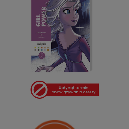
Upłynął termin
obowiązywania oferty