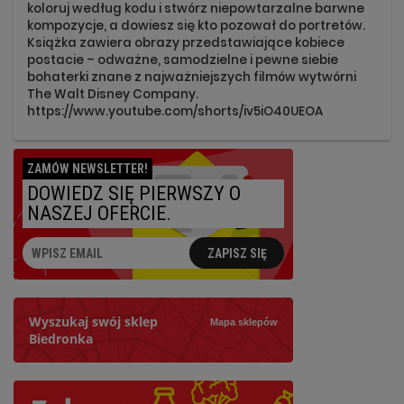
koloruj według kodu i stwórz niepowtarzalne barwne
kompozycje, a dowiesz się kto pozował do portretów.
Książka zawiera obrazy przedstawiające kobiece
postacie – odważne, samodzielne i pewne siebie
bohaterki znane z najważniejszych filmów wytwórni
The Walt Disney Company.
https://www.youtube.com/shorts/iv5iO40UEOA
ZAMÓW NEWSLETTER!
DOWIEDZ SIĘ PIERWSZY O
NASZEJ OFERCIE.
ZAPISZ SIĘ
Wyszukaj swój sklep
Mapa sklepów
Biedronka
Szukaj