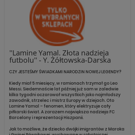
''Lamine Yamal. Złota nadzieja
futbolu'' - Y. Żółtowska-Darska
CZY JESTEŚMY ŚWIADKAMI NARODZIN NOWEJ LEGENDY?
Kiedy miał 5 miesięcy, w ramionach trzymał go Leo
Messi. Siedemnaście lat później już sam w zaledwie
kilka tygodni oczarował wszystkich jako najmłodszy
zawodnik, strzelec i mistrz Europy w dziejach. Oto
Lamine Yamal – fenomen, który elektryzuje cały
piłkarski świat. A zarazem największa nadzieja FC
Barcelony i reprezentacji Hiszpanii.
Jak to możliwe, że dziecko dwójki imigrantów z Maroka
i Gwinei Równikowej, wychowane w robotniczej