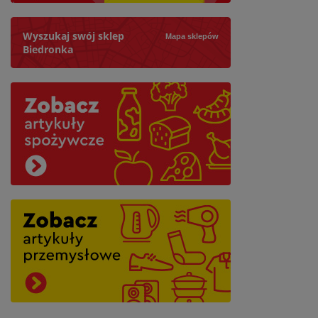
Wyszukaj swój sklep
Mapa sklepów
Biedronka
Szukaj
Najbliższy: