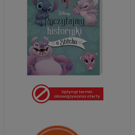
Upłynął termin
obowiązywania oferty