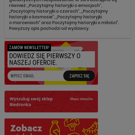
również: „Poczytajmy historyjki o emocjach”,
„Poczytajmy historyjki o czarach”, „Poczytajmy
historyjki o kosmosie”, „Poczytajmy historyjki
o marzeniach” oraz Poczytajmy historyjki o miłości”.
Powyższy opis pochodzi od wydawcy.
ZAMÓW NEWSLETTER!
DOWIEDZ SIĘ PIERWSZY O
NASZEJ OFERCIE.
ZAPISZ SIĘ
Wyszukaj swój sklep
Mapa sklepów
Biedronka
Szukaj
Najbliższy: