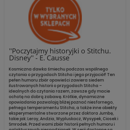
''Poczytajmy historyjki o Stitchu.
Disney'' - E. Causse
Kosmiczna dawka śmiechu podczas wspólnego
czytania o przygodach Stitcha i jego przyjaciół! Ten
pełen humoru zbiór opowieści zawiera siedem
ilustrowanych historii o przygodach Stitcha –
idealnych do czytania razem, zawsze gdy macie
ochotę na dobrą zabawę. Krótkie, dynamiczne
opowiadania pozwalają bliżej poznać niesfornego,
pełnego temperamentu Stitcha, a także inne obiekty
eksperymentalne stworzone przez doktora Jumbę,
takie jak: Leroy, Andzia, Wypluskacz, Wysypek, Ciosek i
Smrodek. Przed wami zbiór historii pełnych humoru i
galaktycznych niespodzianek. W serii dostępne są