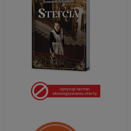
Upłynął termin
obowiązywania oferty