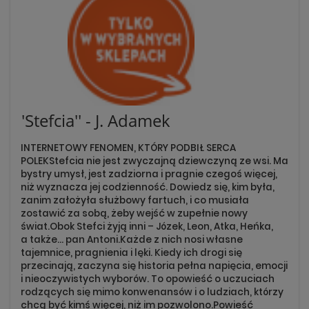
'Stefcia'' - J. Adamek
INTERNETOWY FENOMEN, KTÓRY PODBIŁ SERCA
POLEKStefcia nie jest zwyczajną dziewczyną ze wsi. Ma
bystry umysł, jest zadziorna i pragnie czegoś więcej,
niż wyznacza jej codzienność. Dowiedz się, kim była,
zanim założyła służbowy fartuch, i co musiała
zostawić za sobą, żeby wejść w zupełnie nowy
świat.Obok Stefci żyją inni – Józek, Leon, Atka, Heńka,
a także… pan Antoni.Każde z nich nosi własne
tajemnice, pragnienia i lęki. Kiedy ich drogi się
przecinają, zaczyna się historia pełna napięcia, emocji
i nieoczywistych wyborów. To opowieść o uczuciach
rodzących się mimo konwenansów i o ludziach, którzy
chcą być kimś więcej, niż im pozwolono.Powieść