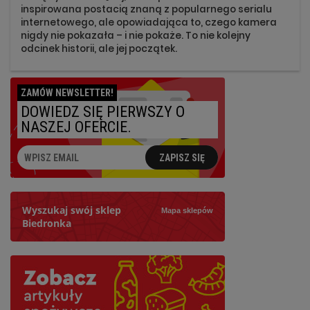
inspirowana postacią znaną z popularnego serialu
internetowego, ale opowiadająca to, czego kamera
nigdy nie pokazała – i nie pokaże. To nie kolejny
odcinek historii, ale jej początek.
ZAMÓW NEWSLETTER!
DOWIEDZ SIĘ PIERWSZY O
NASZEJ OFERCIE.
ZAPISZ SIĘ
Wyszukaj swój sklep
Mapa sklepów
Biedronka
Szukaj
Najbliższy: