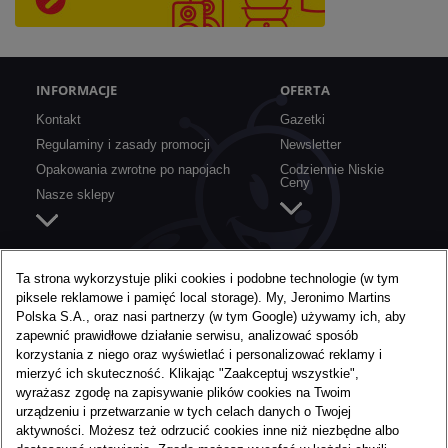
INFORMACJE
OFERTA
Kontakt
Gazetki
Regulaminy i zasady promocji
Newsletter
Opakowania zwrotne po napojach
Codziennie Niskie
Ceny
Nasze sklepy
SZYBKIE LINKI
O BIEDRONCE
Ta strona wykorzystuje pliki cookies i podobne technologie (w tym
piksele reklamowe i pamięć local storage). My, Jeronimo Martins
Aplikacja mobilna
O nas
Polska S.A., oraz nasi partnerzy (w tym Google) używamy ich, aby
Karta Moja Biedronka
Media
zapewnić prawidłowe działanie serwisu, analizować sposób
Konkursy i akcje specjalne
Praca w Biedronce
korzystania z niego oraz wyświetlać i personalizować reklamy i
mierzyć ich skuteczność. Klikając "Zaakceptuj wszystkie",
Nie marnujemy żywności
wyrażasz zgodę na zapisywanie plików cookies na Twoim
urządzeniu i przetwarzanie w tych celach danych o Twojej
aktywności. Możesz też odrzucić cookies inne niż niezbędne albo