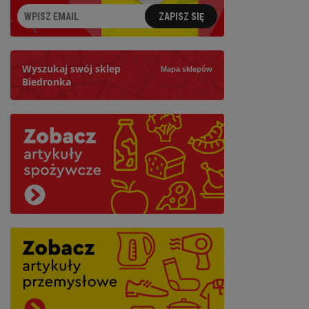
ZAPISZ SIĘ
Wyszukaj swój sklep
Mapa sklepów
Biedronka
Szukaj
Najbliższy: