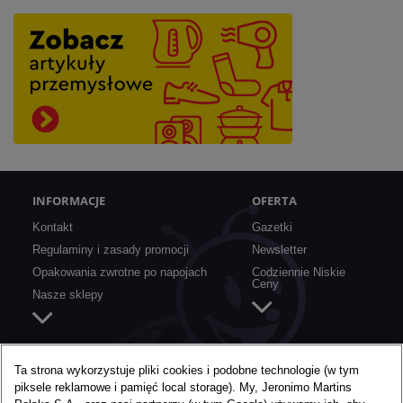
INFORMACJE
OFERTA
Kontakt
Gazetki
Regulaminy i zasady promocji
Newsletter
Opakowania zwrotne po napojach
Codziennie Niskie
Ceny
Nasze sklepy
SZYBKIE LINKI
O BIEDRONCE
Ta strona wykorzystuje pliki cookies i podobne technologie (w tym
piksele reklamowe i pamięć local storage). My, Jeronimo Martins
Aplikacja mobilna
O nas