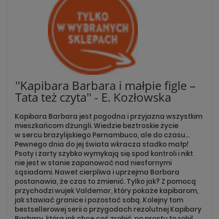
''Kapibara Barbara i małpie figle –
Tata też czyta'' - E. Kozłowska
Kapibara Barbara jest pogodna i przyjazna wszystkim
mieszkańcom dżungli. Wiedzie beztroskie życie
w sercu brazylijskiego Pernambuco, ale do czasu…
Pewnego dnia do jej świata wkracza stadko małp!
Psoty i żarty szybko wymykają się spod kontroli i nikt
nie jest w stanie zapanować nad niesfornymi
sąsiadami. Nawet cierpliwa i uprzejma Barbara
postanawia, że czas to zmienić. Tylko jak? Z pomocą
przychodzi wujek Valdemar, który pokaże kapibarom,
jak stawiać granice i pozostać sobą. Kolejny tom
bestsellerowej serii o przygodach rezolutnej Kapibary
Barbary, która jak chce coś zrobić, po prostu to robi!