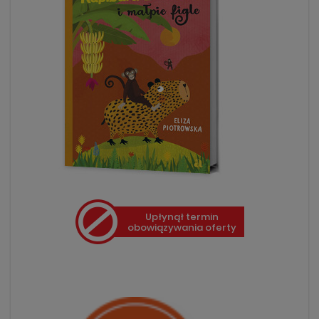
Upłynął termin
obowiązywania oferty