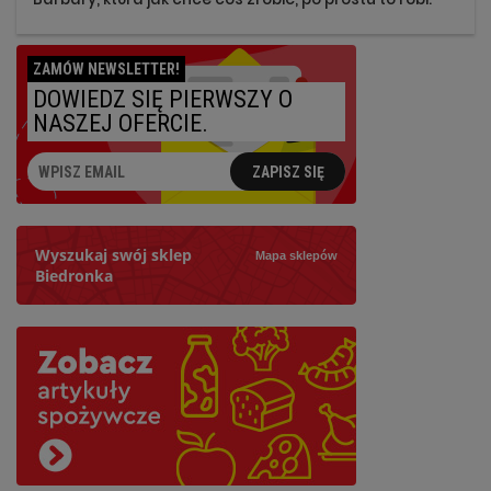
ZAMÓW NEWSLETTER!
DOWIEDZ SIĘ PIERWSZY O
NASZEJ OFERCIE.
ZAPISZ SIĘ
Wyszukaj swój sklep
Mapa sklepów
Biedronka
Szukaj
Najbliższy: