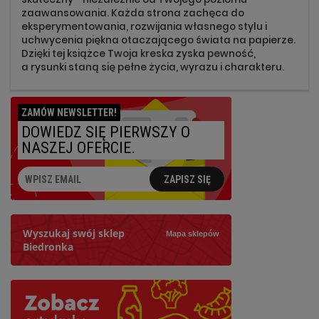
zaawansowania. Każda strona zachęca do
eksperymentowania, rozwijania własnego stylu i
uchwycenia piękna otaczającego świata na papierze.
Dzięki tej książce Twoja kreska zyska pewność,
a rysunki staną się pełne życia, wyrazu i charakteru.
ZAMÓW NEWSLETTER!
DOWIEDZ SIĘ PIERWSZY O
NASZEJ OFERCIE.
ZAPISZ SIĘ
Wyszukaj swój sklep
Mapa sklepów
Biedronka
Szukaj
Najbliższy: