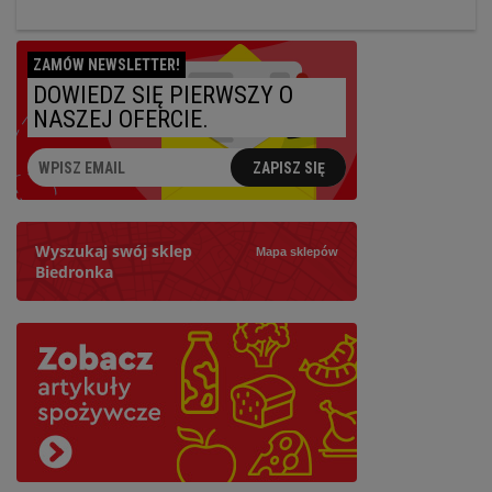
ZAMÓW NEWSLETTER!
DOWIEDZ SIĘ PIERWSZY O
NASZEJ OFERCIE.
ZAPISZ SIĘ
Wyszukaj swój sklep
Mapa sklepów
Biedronka
Szukaj
Najbliższy: