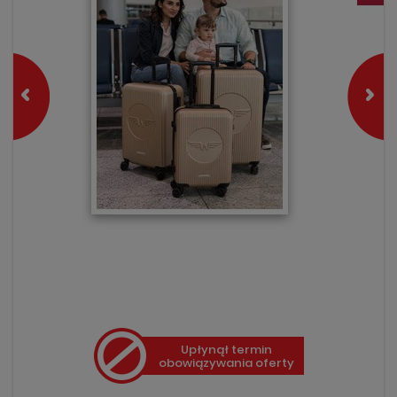
Upłynął termin
obowiązywania oferty