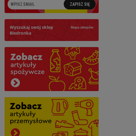
ZAPISZ SIĘ
Wyszukaj swój sklep
Mapa sklepów
Biedronka
Szukaj
Najbliższy: