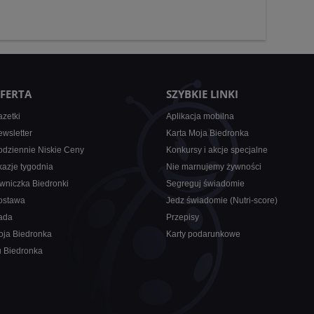
FERTA
SZYBKIE LINKI
zetki
Aplikacja mobilna
wsletter
Karta Moja Biedronka
dziennie Niskie Ceny
Konkursy i akcje specjalne
azje tygodnia
Nie marnujemy żywności
wniczka Biedronki
Segreguj świadomie
ostawa
Jedz świadomie (Nutri-score)
ada
Przepisy
oja Biedronka
Karty podarunkowe
u Biedronka