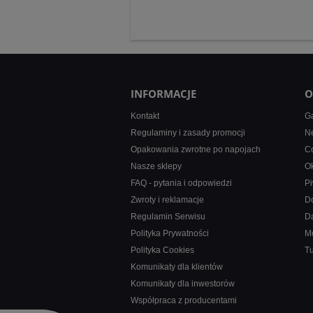
INFORMACJE
O
Kontakt
Ga
Regulaminy i zasady promocji
Ne
Opakowania zwrotne po napojach
Co
Nasze sklepy
Ok
FAQ - pytania i odpowiedzi
Pi
Zwroty i reklamacje
D
Regulamin Serwisu
D
Polityka Prywatności
M
Polityka Cookies
T
Komunikaty dla klientów
Komunikaty dla inwestorów
Współpraca z producentami