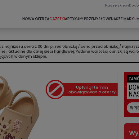
Nasze sklepy
Dost
NOWA OFERTA
GAZETKI
ARTYKUŁY PRZEMYSŁOWE
NASZE MARKI
M
 najniższa cena z 30 dni przed obniżką / cena przed obniżką / najniż
lone i aktualne dla całej sieci handlowej. Podane wartości obniżki są w
ujących w danym sklepie.
ZAMÓ
DOW
Upłynął termin
obowiązywania oferty
NAS
Wy