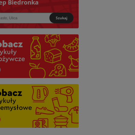
ep Biedronka
Szukaj
iższy: