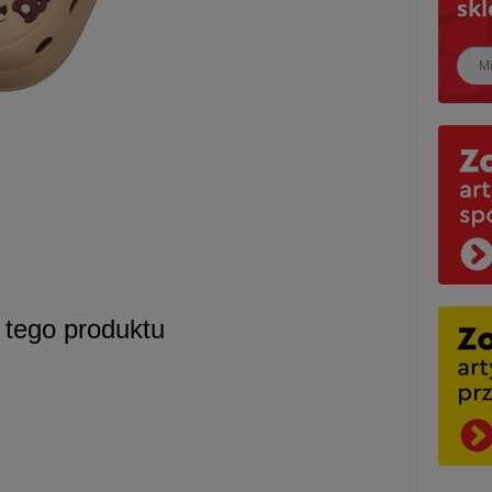
skl
Najbl
a tego produktu