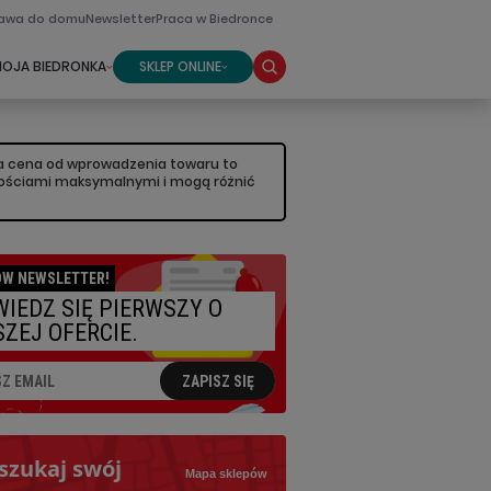
awa do domu
Newsletter
Praca w Biedronce
SKLEP ONLINE
OJA BIEDRONKA
sza cena od wprowadzenia towaru to
artościami maksymalnymi i mogą różnić
W NEWSLETTER!
IEDZ SIĘ PIERWSZY O
ZEJ OFERCIE.
ZAPISZ SIĘ
szukaj swój
Mapa sklepów