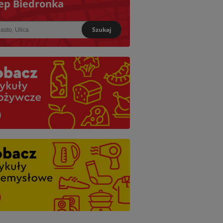
ep Biedronka
Szukaj
iższy: