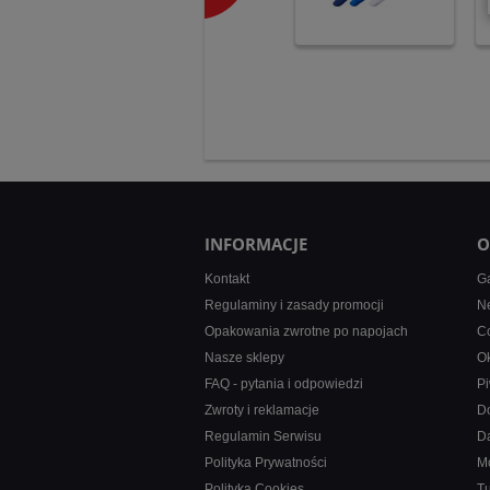
INFORMACJE
O
Kontakt
Ga
Regulaminy i zasady promocji
Ne
Opakowania zwrotne po napojach
Co
Nasze sklepy
Ok
FAQ - pytania i odpowiedzi
Pi
Zwroty i reklamacje
D
Regulamin Serwisu
D
Polityka Prywatności
M
Polityka Cookies
T