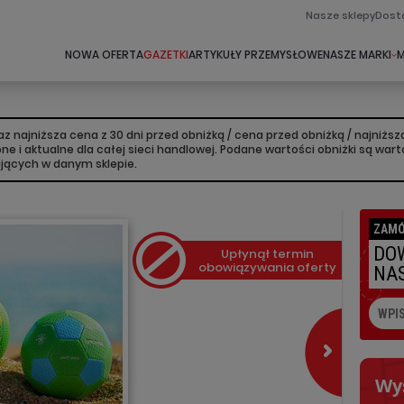
Nasze sklepy
Dost
NOWA OFERTA
GAZETKI
ARTYKUŁY PRZEMYSŁOWE
NASZE MARKI
M
 najniższa cena z 30 dni przed obniżką / cena przed obniżką / najniż
lone i aktualne dla całej sieci handlowej. Podane wartości obniżki są w
ujących w danym sklepie.
ZAMÓ
DOW
Upłynął termin
obowiązywania oferty
NAS
Wy