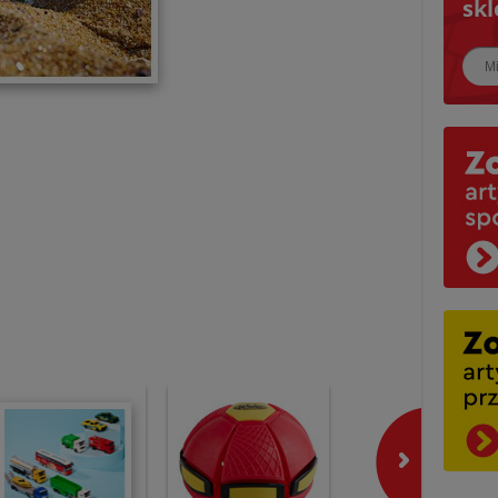
skl
Najbl