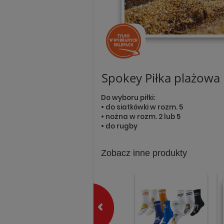
Spokey Piłka plażowa
Do wyboru piłki:
• do siatkówki w rozm. 5
• nożna w rozm. 2 lub 5
• do rugby
Zobacz inne produkty