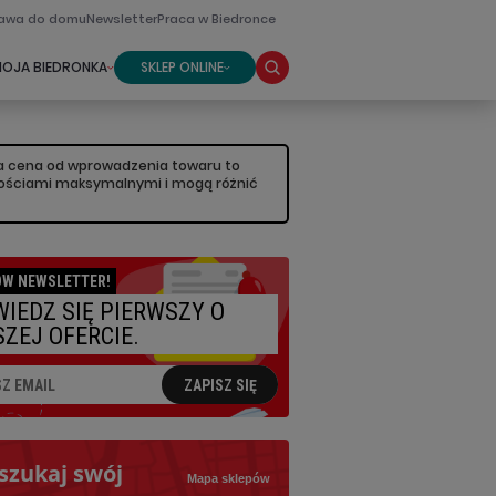
awa do domu
Newsletter
Praca w Biedronce
OJA BIEDRONKA
SKLEP ONLINE
sza cena od wprowadzenia towaru to
artościami maksymalnymi i mogą różnić
W NEWSLETTER!
IEDZ SIĘ PIERWSZY O
ZEJ OFERCIE.
ZAPISZ SIĘ
szukaj swój
Mapa sklepów