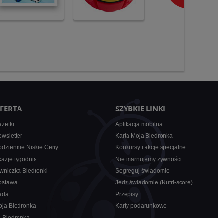
FERTA
SZYBKIE LINKI
zetki
Aplikacja mobilna
wsletter
Karta Moja Biedronka
dziennie Niskie Ceny
Konkursy i akcje specjalne
azje tygodnia
Nie marnujemy żywności
wniczka Biedronki
Segreguj świadomie
ostawa
Jedz świadomie (Nutri-score)
ada
Przepisy
oja Biedronka
Karty podarunkowe
u Biedronka