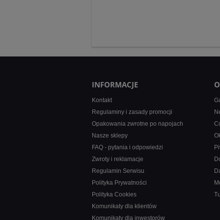
INFORMACJE
O
Kontakt
Ga
Regulaminy i zasady promocji
Ne
Opakowania zwrotne po napojach
Co
Nasze sklepy
Ok
FAQ - pytania i odpowiedzi
Pi
Zwroty i reklamacje
D
Regulamin Serwisu
D
Polityka Prywatności
M
Polityka Cookies
T
Komunikaty dla klientów
Komunikaty dla inwestorów