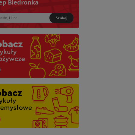
ep Biedronka
Szukaj
iższy: