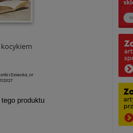
skl
Najbl
 kocykiem
tki i Dziecka, nr
112027
a tego produktu