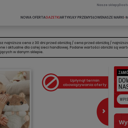
Nasze sklepy
Dost
NOWA OFERTA
GAZETKI
ARTYKUŁY PRZEMYSŁOWE
NASZE MARKI
M
 najniższa cena z 30 dni przed obniżką / cena przed obniżką / najniż
lone i aktualne dla całej sieci handlowej. Podane wartości obniżki są w
ujących w danym sklepie.
ZAMÓ
DOW
Upłynął termin
obowiązywania oferty
NAS
Wy