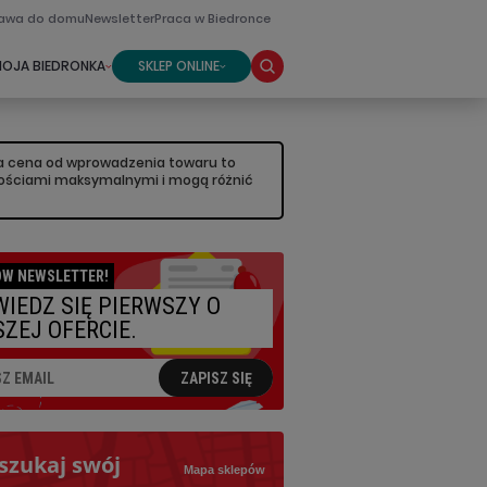
awa do domu
Newsletter
Praca w Biedronce
OJA BIEDRONKA
SKLEP ONLINE
sza cena od wprowadzenia towaru to
artościami maksymalnymi i mogą różnić
W NEWSLETTER!
IEDZ SIĘ PIERWSZY O
ZEJ OFERCIE.
ZAPISZ SIĘ
szukaj swój
Mapa sklepów