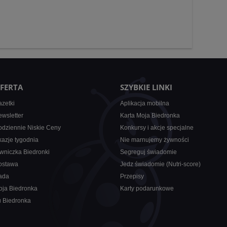
FERTA
SZYBKIE LINKI
zetki
Aplikacja mobilna
wsletter
Karta Moja Biedronka
dziennie Niskie Ceny
Konkursy i akcje specjalne
azje tygodnia
Nie marnujemy żywności
wniczka Biedronki
Segreguj świadomie
ostawa
Jedz świadomie (Nutri-score)
ada
Przepisy
oja Biedronka
Karty podarunkowe
u Biedronka