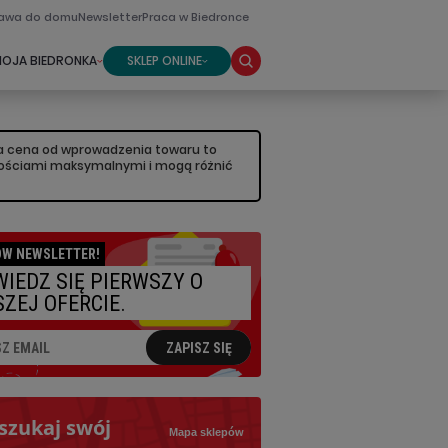
awa do domu
Newsletter
Praca w Biedronce
OJA BIEDRONKA
SKLEP ONLINE
sza cena od wprowadzenia towaru to
artościami maksymalnymi i mogą różnić
W NEWSLETTER!
IEDZ SIĘ PIERWSZY O
ZEJ OFERCIE.
ZAPISZ SIĘ
szukaj swój
Mapa sklepów