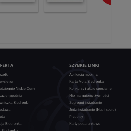
FERTA
SZYBKIE LINKI
zetki
Aplikacja mobilna
wsletter
Karta Moja Biedronka
dziennie Niskie Ceny
Konkursy i akcje specjalne
azje tygodnia
Nie marnujemy żywności
wniczka Biedronki
Segreguj świadomie
ostawa
Jedz świadomie (Nutri-score)
ada
Przepisy
oja Biedronka
Karty podarunkowe
u Biedronka