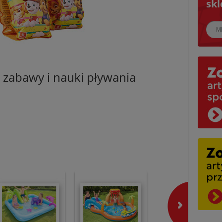
skl
Najbl
zabawy i nauki pływania