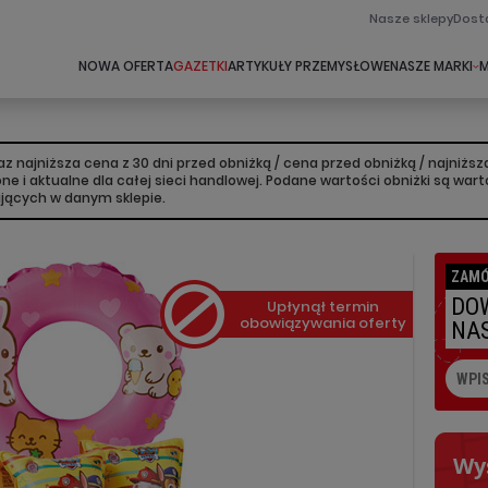
Nasze sklepy
Dost
NOWA OFERTA
GAZETKI
ARTYKUŁY PRZEMYSŁOWE
NASZE MARKI
M
 najniższa cena z 30 dni przed obniżką / cena przed obniżką / najniż
lone i aktualne dla całej sieci handlowej. Podane wartości obniżki są w
ujących w danym sklepie.
ZAMÓ
DOW
Upłynął termin
obowiązywania oferty
NAS
Wy