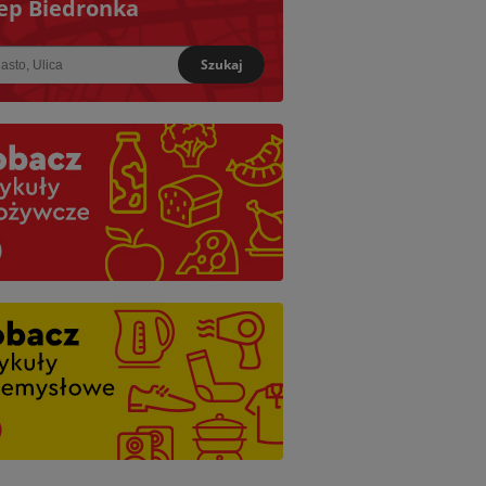
ep Biedronka
Szukaj
iższy: