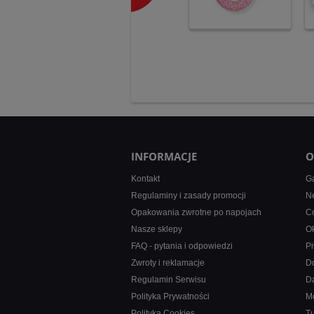
INFORMACJE
O
Kontakt
Ga
Regulaminy i zasady promocji
Ne
Opakowania zwrotne po napojach
Co
Nasze sklepy
Ok
FAQ - pytania i odpowiedzi
Pi
Zwroty i reklamacje
D
Regulamin Serwisu
D
Polityka Prywatności
M
Polityka Cookies
T