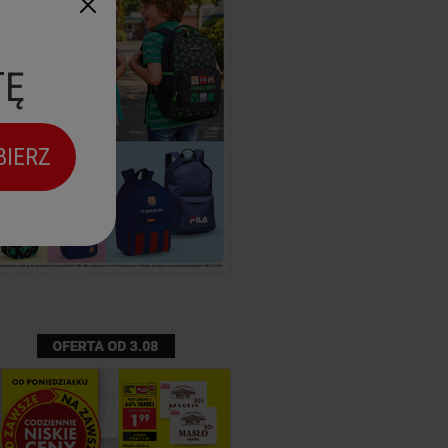
TĘ
BIERZ