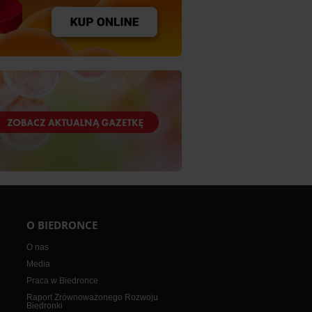
O BIEDRONCE
O nas
Media
Praca w Biedronce
Raport Zrównoważonego Rozwoju
Biedronki