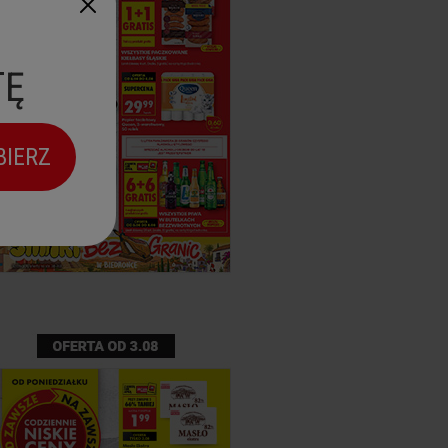
TĘ
BIERZ