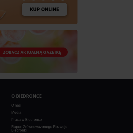
O BIEDRONCE
O nas
Media
Praca w Biedronce
Raport Zrównoważonego Rozwoju
Biedronki