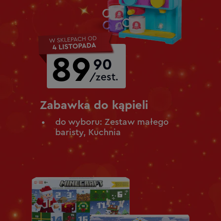
89
90
/zest.
Zabawka do kąpieli
do wyboru: Zestaw małego
baristy, Kuchnia