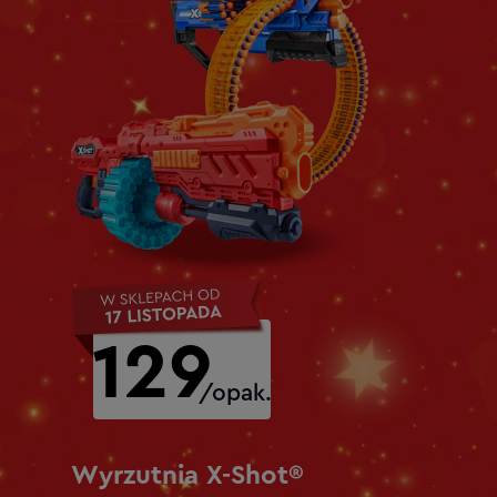
129
/opak.
Wyrzutnia X-Shot®