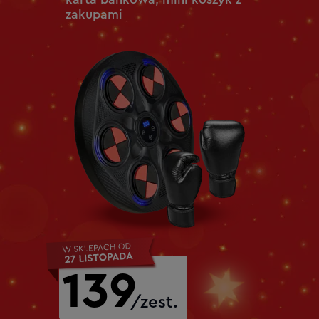
zakupami
139
/zest.