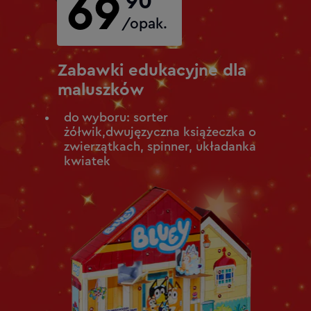
69
90
/opak.
Zabawki edukacyjne dla
maluszków
do wyboru:
sorter
żółwik,dwujęzyczna książeczka
o
zwierzątkach, spinner, układanka
kwiatek