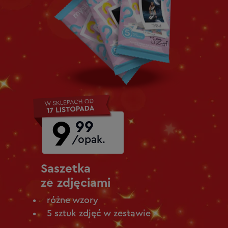
9
99
/opak.
Saszetka
ze zdjęciami
różne wzory
5 sztuk zdjęć w zestawie