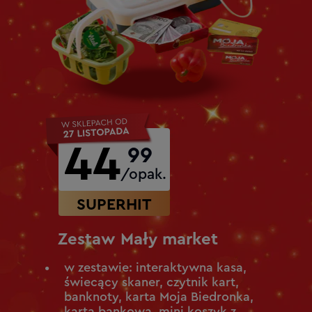
44
99
/opak.
SUPERHIT
Zestaw Mały market
w zestawie: interaktywna kasa,
świecący skaner, czytnik kart,
banknoty, karta Moja Biedronka,
karta bankowa, mini koszyk z