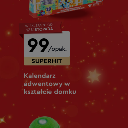
99
/opak.
SUPERHIT
Kalendarz
adwentowy w
kształcie domku