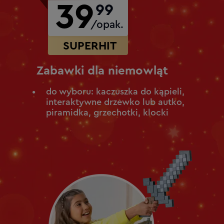
39
99
/opak.
SUPERHIT
Zabawki dla niemowląt
do wyboru: kaczuszka do kąpieli,
interaktywne drzewko lub autko,
piramidka, grzechotki, klocki