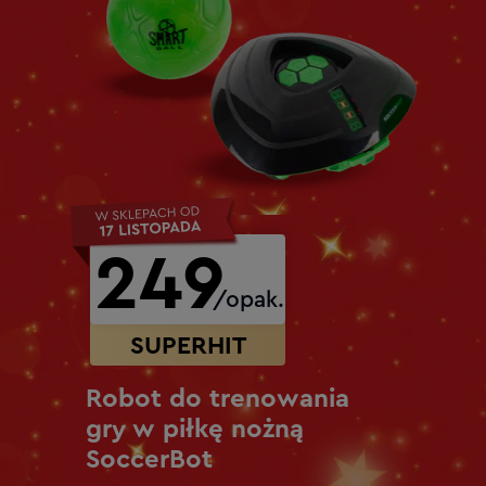
249
/opak.
SUPERHIT
Robot do trenowania
gry w piłkę nożną
SoccerBot