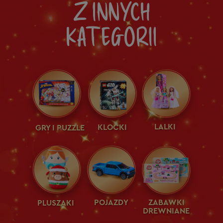
Z INNYCH
KATEGORII
LALKI
KLOCKI
GRY I PUZZLE
POJAZDY
ZABAWKI
PLUSZAKI
DREWNIANE