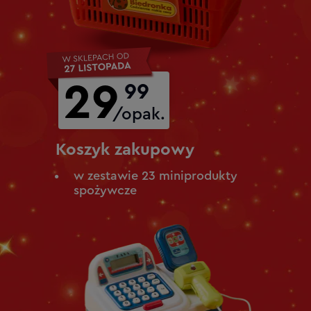
29
99
/opak.
Koszyk zakupowy
w zestawie 23 miniprodukty
spożywcze