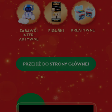
KREATYWNE
ZABAWKI
FIGURKI
INTER-
A
KTYWNE
PRZEJDŹ DO STRONY GŁÓWNEJ