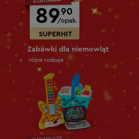
89
90
/opak.
SUPERHIT
Zabawki dla niemowląt
różne rodzaje