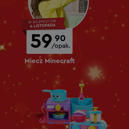
59
90
/opak.
Miecz Minecraft