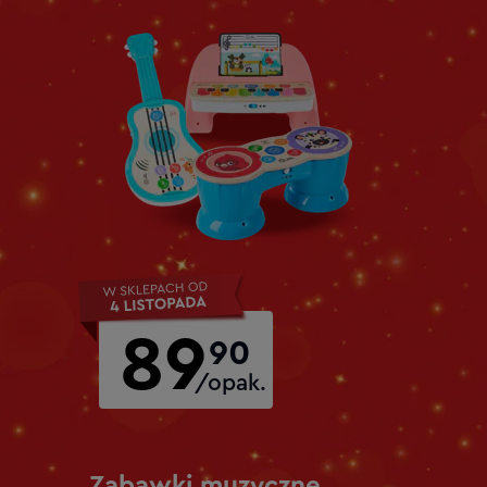
89
90
/opak.
Zabawki muzyczne