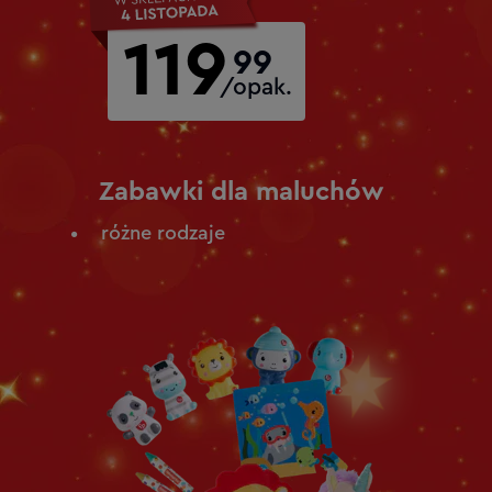
119
99
/opak.
Zabawki dla maluchów
różne rodzaje