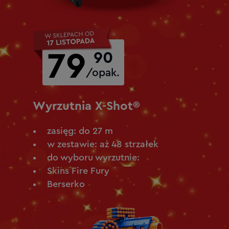
79
90
/opak.
Wyrzutnia X-Shot®
zasięg: do 27 m
w zestawie: aż 48 strzałek
do wyboru wyrzutnie:
Skins Fire Fury
Berserko