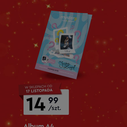
14
99
/szt.
Album A4