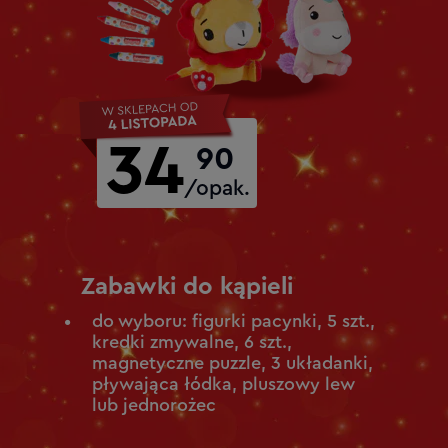
34
90
/opak.
Zabawki do kąpieli
do wyboru: figurki pacynki, 5 szt.,
kredki zmywalne, 6 szt.,
magnetyczne puzzle, 3 układanki,
pływająca łódka, pluszowy lew
lub jednorożec