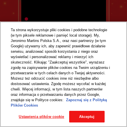
Ta strona wykorzystuje pliki cookies i podobne technologie
(w tym piksele reklamowe i pamięć local storage). My,
Jeronimo Martins Polska S.A., oraz nasi partnerzy (w tym
Google) używamy ich, aby zapewnić prawidłowe działanie
serwisu, analizować sposób korzystania z niego oraz
wyświetlać i personalizować reklamy i mierzyć ich
skuteczność. Klikając "Zaakceptuj wszystkie", wyrażasz
zgodę na zapisywanie plików cookies na Twoim urządzeniu i
przetwarzanie w tych celach danych o Twojej aktywności.
Możesz też odrzucić cookies inne niż niezbędne albo
dostosować ustawienia. Zgodę możesz wycofać w każdej
JESZCZE WIĘCEJ POMYSŁÓW
chwili. Więcej informacji, w tym lista naszych partnerów
oraz informacja o przetwarzaniu danych przez Google,
NA PREZENTY NA:
znajduje się w Polityce cookies:
Zapoznaj się z Polityką
Plików Cookies
Ustawienia plików cookie
Akceptuj