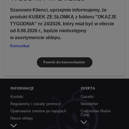
Szanowni Klienci, uprzejmie informujemy, że
produkt KUBEK ZE SŁOMKĄ z folderu "OKAZJE
TYGODNIA" nr 24/2026, który miał być w ofercie
od 8.06.2026 r., będzie niedostępny
w asortymencie sklepu.
Komunikat
Powrót do komunikatów
INFORMACJE
OFERTA
Kontakt
Gazetki
Regulaminy i zasady promocji
Newsletter
Opakowania zwrotne po napojach
Codziennie Niskie
Ceny
Nasze sklepy